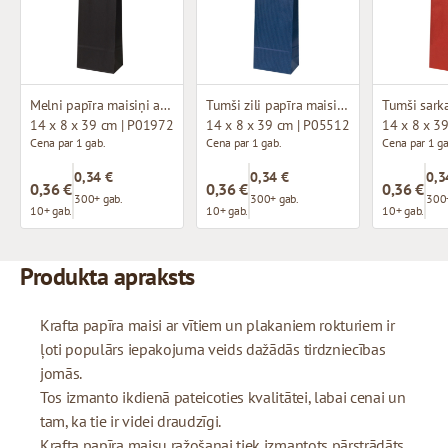
Melni papīra maisiņi ar vītiem rokturiem
Tumši zili papīra maisiņi ar brūniem vītiem rokturiem
14 x 8 x 39 cm | P01972
14 x 8 x 39 cm | P05512
14 x 8 x 3
Cena par 1 gab.
Cena par 1 gab.
Cena par 1 ga
0,34 €
0,34 €
0,3
0,36 €
0,36 €
0,36 €
300+ gab.
300+ gab.
300+
10+ gab.
10+ gab.
10+ gab.
Produkta apraksts
Krafta papīra maisi ar vītiem un plakaniem rokturiem ir
ļoti populārs iepakojuma veids dažādās tirdzniecības
jomās.
Tos izmanto ikdienā pateicoties kvalitātei, labai cenai un
tam, ka tie ir videi draudzīgi.
Krafta papīra maisu ražošanai tiek izmantots pārstrādāts