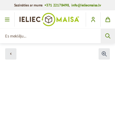
Sazināties ar mums
+371 22178498
,
info@ieliecmaisa.lv
Iet uz saturu
Es meklēju...