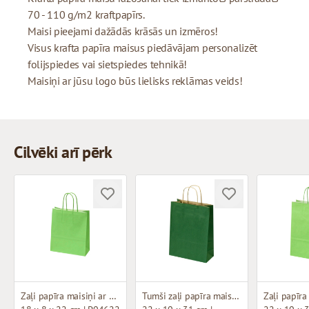
70 - 110 g/m2 kraftpapīrs.
Maisi pieejami dažādās krāsās un izmēros!
Visus krafta papīra maisus piedāvājam personalizēt
folijspiedes vai sietspiedes tehnikā!
Maisiņi ar jūsu logo būs lielisks reklāmas veids!
Cilvēki arī pērk
Zaļi papīra maisiņi ar vītiem rokturiem
Tumši zaļi papīra maisiņi ar brūniem vītiem rokturiem