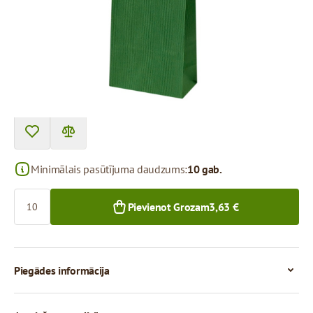
Cena par 1 gab.
0,36 €
0,34 €
10+ gab.
300+ gab.
Minimālais pasūtījuma daudzums:
10 gab.
Skaits
Pievienot Grozam
3,63 €
Piegādes informācija