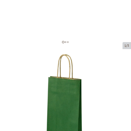
1/3
Tumši zaļi papīra maisiņi ar
brūniem vītiem rokturiem
Preces kods:
P05514
Izmērs:
14 x 8 x 39 cm
Materiāls:
brūns/zaļš kraftpapīrs
Biezums:
110 g/m2
Prece ir pieejama saņemšanai pakomātā.