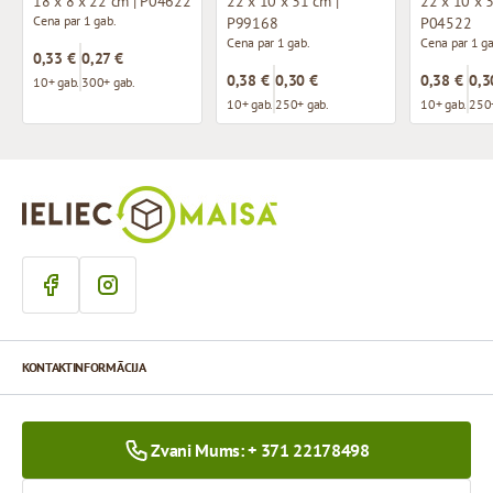
18 x 8 x 22 cm | P04622
22 x 10 x 31 cm |
22 x 10 x 3
Cena par 1 gab.
P99168
P04522
Cena par 1 gab.
Cena par 1 ga
0,33 €
0,27 €
0,38 €
0,30 €
0,38 €
0,3
10+ gab.
300+ gab.
10+ gab.
250+ gab.
10+ gab.
250+
KONTAKTINFORMĀCIJA
Zvani Mums: + 371 22178498