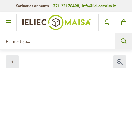
Sazināties ar mums
+371 22178498
,
info@ieliecmaisa.lv
Iet uz saturu
Es meklēju...