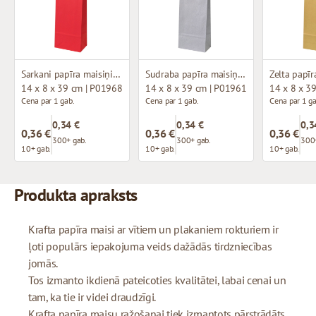
Sarkani papīra maisiņi ar vītiem rokturiem
Sudraba papīra maisiņi ar vītiem rokturiem
14 x 8 x 39 cm | P01968
14 x 8 x 39 cm | P01961
14 x 8 x 3
Cena par 1 gab.
Cena par 1 gab.
Cena par 1 ga
0,34 €
0,34 €
0,3
0,36 €
0,36 €
0,36 €
300+ gab.
300+ gab.
300+
10+ gab.
10+ gab.
10+ gab.
Produkta apraksts
Krafta papīra maisi ar vītiem un plakaniem rokturiem ir
ļoti populārs iepakojuma veids dažādās tirdzniecības
jomās.
Tos izmanto ikdienā pateicoties kvalitātei, labai cenai un
tam, ka tie ir videi draudzīgi.
Krafta papīra maisu ražošanai tiek izmantots pārstrādāts