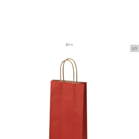
1/3
Tumši sarkani papīra maisiņi ar
brūniem vītiem rokturiem
Preces kods:
P05513
Izmērs:
14 x 8 x 39 cm
Materiāls:
brūns/sarkans kraftpapīrs
Biezums:
110 g/m2
Prece ir pieejama saņemšanai pakomātā.