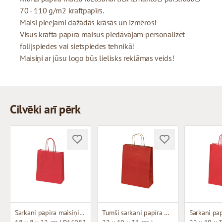
70 - 110 g/m2 kraftpapīrs.
Maisi pieejami dažādās krāsās un izmēros!
Visus krafta papīra maisus piedāvājam personalizēt
folijspiedes vai sietspiedes tehnikā!
Maisiņi ar jūsu logo būs lielisks reklāmas veids!
Cilvēki arī pērk
Sarkani papīra maisiņi ar vītiem rokturiem
Tumši sarkani papīra maisiņi ar brūniem vītiem rokturiem