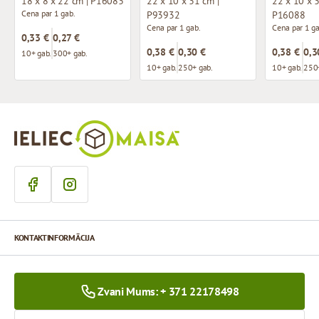
18 x 8 x 22 cm | P16083
22 x 10 x 31 cm |
22 x 10 x 3
Cena par 1 gab.
P93932
P16088
Cena par 1 gab.
Cena par 1 ga
0,33 €
0,27 €
0,38 €
0,30 €
0,38 €
0,3
10+ gab.
300+ gab.
10+ gab.
250+ gab.
10+ gab.
250+
KONTAKTINFORMĀCIJA
Zvani Mums: + 371 22178498