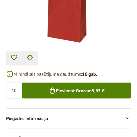
Cena par 1 gab.
0,36 €
0,34 €
10+ gab.
300+ gab.
Minimālais pasūtījuma daudzums:
10 gab.
Skaits
Pievienot Grozam
3,63 €
Piegādes informācija