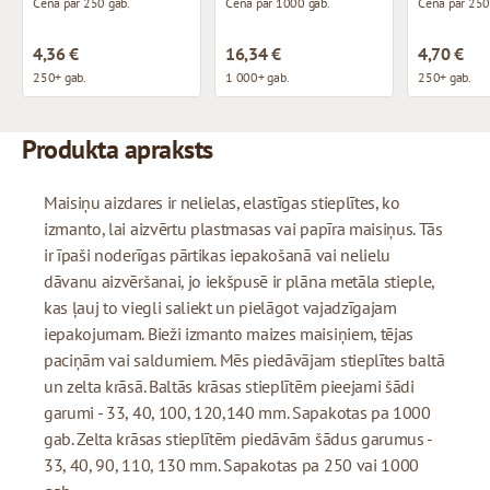
Cena par 250 gab.
Cena par 1000 gab.
Cena par 250
4,36 €
16,34 €
4,70 €
250+ gab.
1 000+ gab.
250+ gab.
Produkta apraksts
Maisiņu aizdares ir nelielas, elastīgas stieplītes, ko
izmanto, lai aizvērtu plastmasas vai papīra maisiņus. Tās
ir īpaši noderīgas pārtikas iepakošanā vai nelielu
dāvanu aizvēršanai, jo iekšpusē ir plāna metāla stieple,
kas ļauj to viegli saliekt un pielāgot vajadzīgajam
iepakojumam. Bieži izmanto maizes maisiņiem, tējas
paciņām vai saldumiem. Mēs piedāvājam stieplītes baltā
un zelta krāsā. Baltās krāsas stieplītēm pieejami šādi
garumi - 33, 40, 100, 120,140 mm. Sapakotas pa 1000
gab. Zelta krāsas stieplītēm piedāvām šādus garumus -
33, 40, 90, 110, 130 mm. Sapakotas pa 250 vai 1000