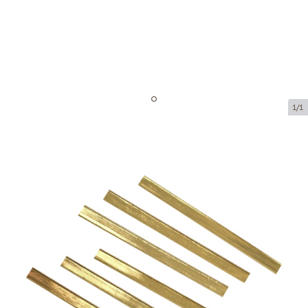
1/1
Zelta krāsas stieplītes
Preces kods:
SD003
Izmērs:
90 mm
Prece ir pieejama saņemšanai pakomātā.
Cena par 250 gab.
4,36 €