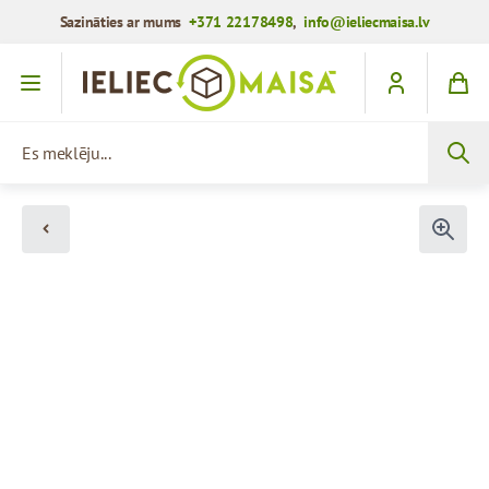
Sazināties ar mums
+371 22178498
,
info@ieliecmaisa.lv
Iet uz saturu
Es meklēju...