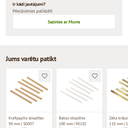
Ir kādi jautājumi?
Priecāsimies palīdzēt!
Sazinies ar Mums
Jums varētu patikt
Kraftpapīra stieplītes
Baltas stieplītes
Zelta krāsas
90 mm | SD007
100 mm | 90102
110 mm | 