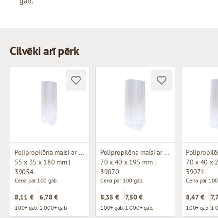
gab.
Cilvēki arī pērk
Polipropilēna maisi ar plakanu pamatni
Polipropilēna maisi ar plakanu pamatni
55 x 35 x 180 mm |
70 x 40 x 195 mm |
70 x 40 x 
39054
39070
39071
Cena par 100 gab.
Cena par 100 gab.
Cena par 100
8,11 €
6,78 €
8,35 €
7,50 €
8,47 €
7,
100+ gab.
1 000+ gab.
100+ gab.
1 000+ gab.
100+ gab.
1 