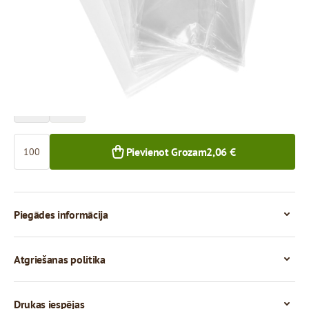
Cena par 100 gab.
2,06 €
1,57 €
100+ gab.
1 000+ gab.
Skaits
Pievienot Grozam
2,06 €
Piegādes informācija
Atgriešanas politika
Drukas iespējas