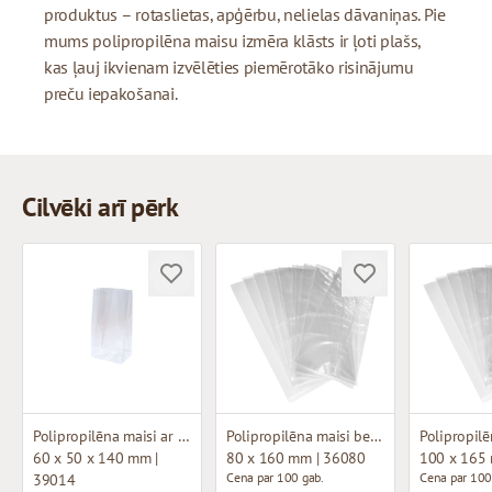
produktus – rotaslietas, apģērbu, nelielas dāvaniņas. Pie
mums polipropilēna maisu izmēra klāsts ir ļoti plašs,
kas ļauj ikvienam izvēlēties piemērotāko risinājumu
preču iepakošanai.
Cilvēki arī pērk
Polipropilēna maisi ar plakanu pamatni
Polipropilēna maisi bez ieloces
60 x 50 x 140 mm |
80 x 160 mm | 36080
100 x 165
Cena par 100 gab.
Cena par 100
39014