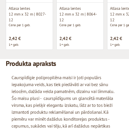
Atlasa lentes
Atlasa lentes
Atlasa lent
12 mm x 32 m | 8027-
12 mm x 32 m | 8064-
12 mm x 32
12
12
12
Cena par 1 gab.
Cena par 1 gab.
Cena par 1 ga
2,42 €
2,42 €
2,42 €
1+ gab.
1+ gab.
1+ gab.
Produkta apraksts
Caurspīdīgie polipropilēna maisi ir ļoti populārs
iepakojuma veids, kas tiek piedāvāti ar vai bez sānu
ielocēm, dažāda veida pamatnēm, dizainu vai līmmalu.
Šo maisu plusi - caurspīdīgums un glancētā materiāla
virsma, kas piešķir elegantu izskatu, līdz ar to tos bieži
izmantoti produktu reklamēšanai un pārdošanai. Kā
piemēru var minēt dažādus konditorejas produktus -
cepumus, sukādes vai tēju, kā arī dažādus nepārtikas