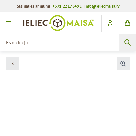
Sazināties ar mums
+371 22178498
,
info@ieliecmaisa.lv
Iet uz saturu
Es meklēju...