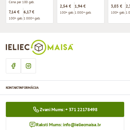
Cena par 100 gab.
2,54 €
1,94 €
3,03 €
2,
7,14 €
6,17 €
100+ gab.
1 000+ gab.
100+ gab.
1 
100+ gab.
1 000+ gab.
KONTAKTINFORMĀCIJA
Zvani Mums: + 371 22178498
Raksti Mums:
info@ieliecmaisa.lv