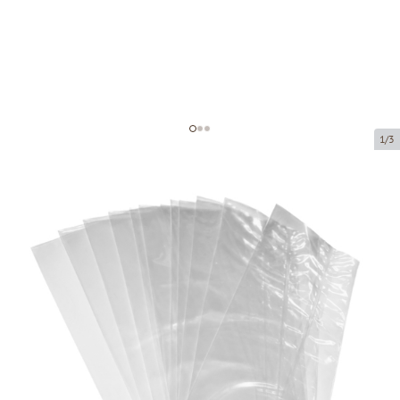
1/3
Polipropilēna maisi bez ieloces
Preces kods:
36060
Izmērs:
60 x 130 mm
Materiāls:
OPP
Biezums:
40 µ
Prece ir pieejama saņemšanai pakomātā.