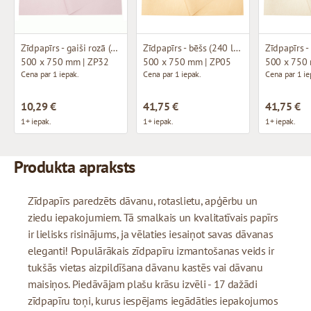
Zīdpapīrs - gaiši rozā (40 loksnes)
Zīdpapīrs - bēšs (240 loksnes)
500 x 750 mm | ZP32
500 x 750 mm | ZP05
500 x 750
Cena par 1 iepak.
Cena par 1 iepak.
Cena par 1 ie
10,29 €
41,75 €
41,75 €
1+ iepak.
1+ iepak.
1+ iepak.
Produkta apraksts
Zīdpapīrs paredzēts dāvanu, rotaslietu, apģērbu un
ziedu iepakojumiem. Tā smalkais un kvalitatīvais papīrs
ir lielisks risinājums, ja vēlaties iesaiņot savas dāvanas
eleganti! Populārākais zīdpapīru izmantošanas veids ir
tukšās vietas aizpildīšana dāvanu kastēs vai dāvanu
maisiņos. Piedāvājam plašu krāsu izvēli - 17 dažādi
zīdpapīru toņi, kurus iespējams iegādāties iepakojumos