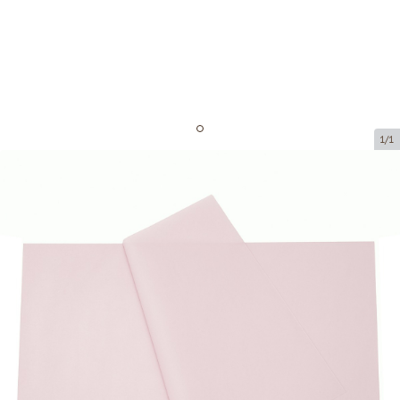
1/1
Zīdpapīrs - gaiši rozā (240 loksnes)
Preces kods:
ZP14
Izmērs:
500 x 750 mm
Biezums:
18 g/m2
Prece nav pieejama saņemšanai pakomātā.
Cena par 1 iepak.