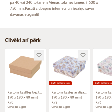
pa 40 vai 240 loksnēm. Vienas loksnes izmērs ir 500 x
750 mm. Pasūti zīdpapīru internetā un iesaiņo savas
dāvanas eleganti!
Cilvēki arī pērk
ĪPAŠS PIEDĀVĀJUMS
ĪPAŠS PIEDĀVĀJU
Kartona kastītes bez loga (mikrogofras)
Kartona kastes ar dizainu (mikrogofras)
190 x 190 x 80 mm |
190 x 190 x 80 mm |
190 x 190 
K70
K72
K76
Cena par 1 gab.
Cena par 1 gab.
Cena par 1 ga