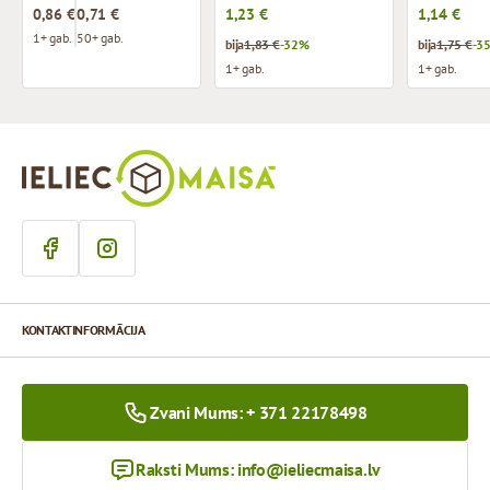
0,86 €
0,71 €
1,23 €
1,14 €
1+ gab.
50+ gab.
bija
1,83 €
-32%
bija
1,75 €
-3
1+ gab.
1+ gab.
KONTAKTINFORMĀCIJA
Zvani Mums: + 371 22178498
Raksti Mums:
info@ieliecmaisa.lv