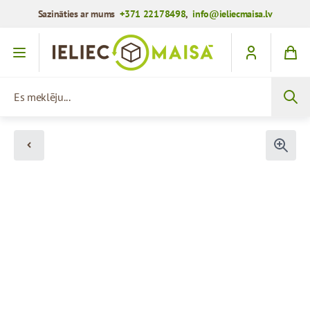
Sazināties ar mums
+371 22178498
,
info@ieliecmaisa.lv
Iet uz saturu
Es meklēju...