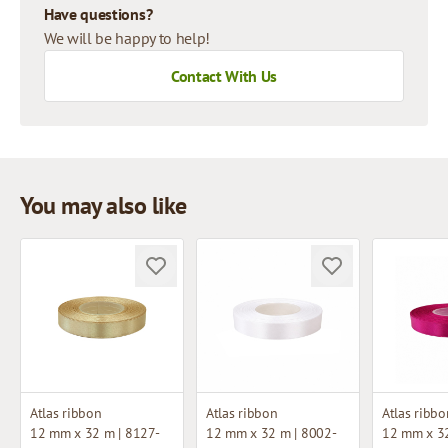
Have questions?
We will be happy to help!
Contact With Us
You may also like
Atlas ribbon
Atlas ribbon
Atlas ribbo
12 mm x 32 m | 8127-
12 mm x 32 m | 8002-
12 mm x 32