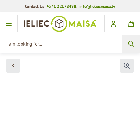
Contact Us
+371 22178498
,
info@ieliecmaisa.lv
Skip to Content
I am looking for...