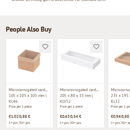
People Also Buy
Microcorrugated cardboard box with window
Microcorrugated cardboard box with window
105 x 105 x 105 mm |
205 x 80 x 33 mm |
235 x 195 
KL46
KLV52
KL32
Price per 1 piece
Price per 1 piece
Price per 1 pi
€1.02
0,88 €
€0.63
0,54 €
€0.94
0,80
1+ pcs.
50+ pcs.
1+ pcs.
50+ pcs.
1+ pcs.
50+ pc