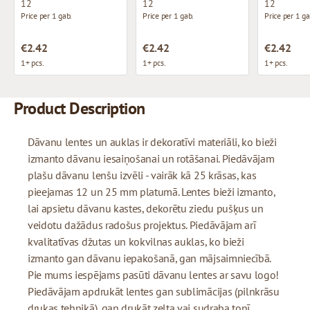
12
12
12
Price per 1 gab.
Price per 1 gab.
Price per 1 ga
€2.42
€2.42
€2.42
1+ pcs.
1+ pcs.
1+ pcs.
Product Description
Dāvanu lentes un auklas ir dekoratīvi materiāli, ko bieži
izmanto dāvanu iesaiņošanai un rotāšanai. Piedāvājam
plašu dāvanu lenšu izvēli - vairāk kā 25 krāsas, kas
pieejamas 12 un 25 mm platumā. Lentes bieži izmanto,
lai apsietu dāvanu kastes, dekorētu ziedu pušķus un
veidotu dažādus radošus projektus. Piedāvājam arī
kvalitatīvas džutas un kokvilnas auklas, ko bieži
izmanto gan dāvanu iepakošanā, gan mājsaimniecībā.
Pie mums iespējams pasūti dāvanu lentes ar savu logo!
Piedāvājam apdrukāt lentes gan sublimācijas (pilnkrāsu
drukas tehnikā), gan drukāt zelta vai sudraba tonī.