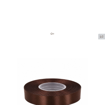
1/2
Atlas ribbon
Product code:
8135-12
Size:
12 mm x 32 m
Product can be collected from a pickup point.
Price per 1 piece
€2.42