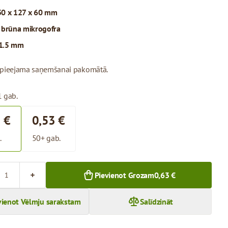
0 x 127 x 60 mm
:
brūna mikrogofra
1.5 mm
 pieejama saņemšanai pakomātā.
1 gab.
 €
0,53 €
.
50+ gab.
Pievienot Grozam
0,63 €
vienot Vēlmju sarakstam
Salīdzināt