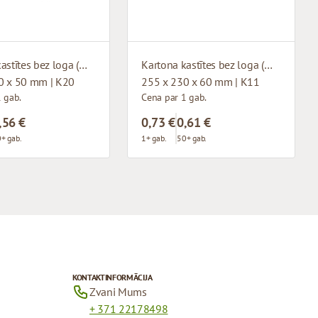
Kartona kastītes bez loga (mikrogofras)
Kartona kastītes bez loga (mikrogofras)
0 x 50 mm | K20
255 x 230 x 60 mm | K11
 gab.
Cena par 1 gab.
,56 €
0,73 €
0,61 €
+ gab.
1+ gab.
50+ gab.
KONTAKTINFORMĀCIJA
Zvani Mums
+ 371 22178498