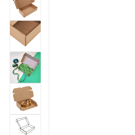
View larger image
View larger image
View larger image
View larger image