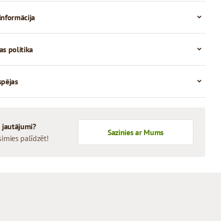
informācija
as politika
spējas
i jautājumi?
Sazinies ar Mums
simies palīdzēt!