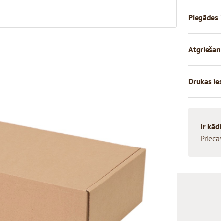
Piegādes 
Atgriešan
Drukas ie
Ir kād
Priecā