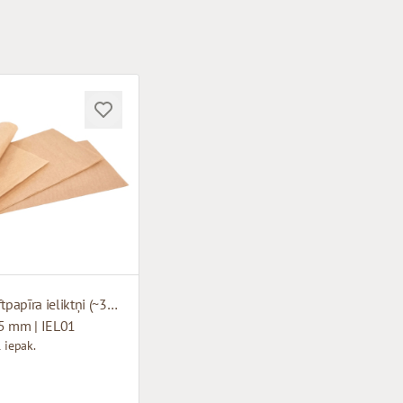
Brūni kraftpapīra ieliktņi (~340 loksnes)
5 mm | IEL01
 iepak.