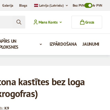
Galerija
Blogs
Latvija (Latviešu)
Bez PVN
Toggle VAT Mod
Ar PVN
Mans Konts
Grozs
APĪRS UN
IZPĀRDOŠANA
JAUNUMI
PLOKSNES
tona kastītes bez loga
krogofras)
ds:
K9