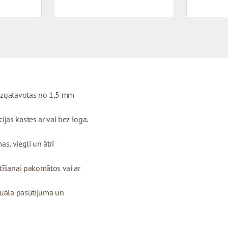
 izgatavotas no 1,5 mm
as kastes ar vai bez loga.
as, viegli un ātri
tīšanai pakomātos vai ar
duāla pasūtījuma un