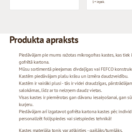
1+ iepak.
Produkta apraksts
Piedāvājam pie mums ražotas mikrogofras kastes, kas tiek
gofrētā kartona.
Mūsu sortimentā pieejamas divdaļīgas vai FEFCO konstrukcij
Kastēm piedāvājam plašu krāsu un izmēra daudzveidību.
Kastēm ir vairāki plusi - tās ir videi draudzīgas, pārstrādājam
salokāmas, līdz ar to neizņem daudz vietas.
Visas kastes ir piemērotas gan dāvanu iesaiņošanai, gan sū
kurjeru.
Piedāvājam arī izgatavot gofrēta kartona kastes pēc indivi
personalizēt folijspiedes vai sietspiedes tehnikā!
Kastes materiāla tonis var atšķirties - gaišāks/tumšāks.