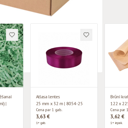
ēšanai
Atlasa lentes
i) |
25 mm x 32 m | 8054-25
122 x 22
Cena par 1 gab.
Cena par 1
3,63 €
3,62 €
1+ gab.
1+ iepak.