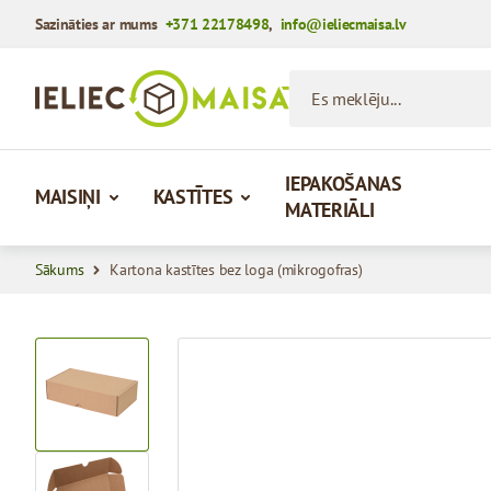
Sazināties ar mums
+371 22178498
,
info@ieliecmaisa.lv
Iet uz saturu
Es meklēju...
IEPAKOŠANAS
MAISIŅI
KASTĪTES
MATERIĀLI
Sākums
Kartona kastītes bez loga (mikrogofras)
View larger image
View larger image