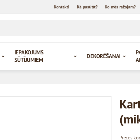
Kontakti
Kā pasūtīt?
Ko mēs ražojam?
IEPAKOJUMS
P
DEKORĒŠANAI
SŪTĪJUMIEM
A
Kar
(mi
Preces ko