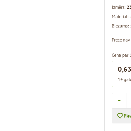
Izmērs:
23
Materiāls
Biezums:
Prece nav
Cena par 
0,63
1+ gab
Skaits
Pie