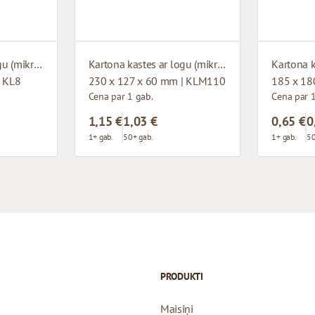
Kartona kastes ar logu (mikrogofras)
Kartona kastes ar logu (mikrogofras)
| KL8
230 x 127 x 60 mm | KLM110
185 x 18
Cena par 1 gab.
Cena par 1
1,15 €
1,03 €
0,65 €
0
1+ gab.
50+ gab.
1+ gab.
50
PRODUKTI
Maisiņi