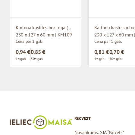
Kartona kastītes bez loga (mikrogofras)
230 x 127 x 60 mm | KM109
230 x 127 x 60 mm 
Cena par 1 gab.
Cena par 1 gab.
0,94 €
0,85 €
0,81 €
0,70 €
1+ gab.
50+ gab.
1+ gab.
50+ gab.
REKVIZĪTI
Nosaukums: SIA “Parcels”