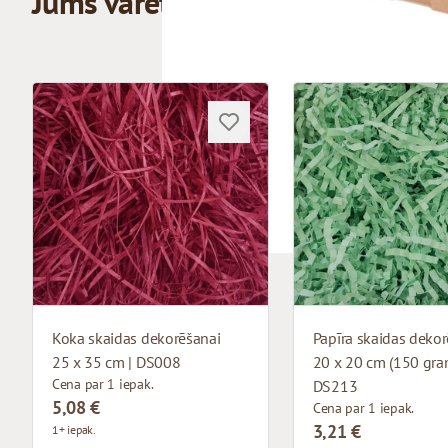
Jums varētu patikt
Koka skaidas dekorēšanai
Papīra skaidas dekor
25 x 35 cm | DS008
20 x 20 cm (150 gram
Cena par 1 iepak.
DS213
5,08 €
Cena par 1 iepak.
3,21 €
1+ iepak.