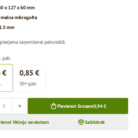
0 x 127 x 60 mm
:
melna mikrogofra
1.5 mm
 pieejama saņemšanai pakomātā.
1 gab.
 €
0,85 €
.
50+ gab.
Pievienot Grozam
0,94 €
vienot Vēlmju sarakstam
Salīdzināt