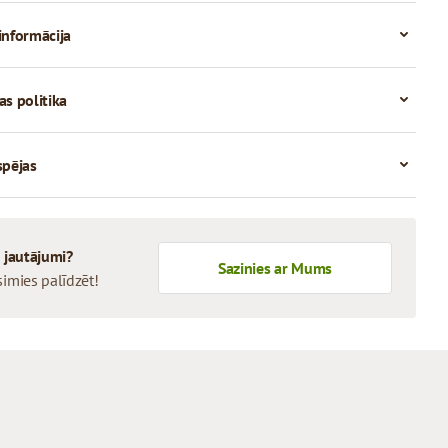
informācija
as politika
spējas
i jautājumi?
Sazinies ar Mums
simies palīdzēt!