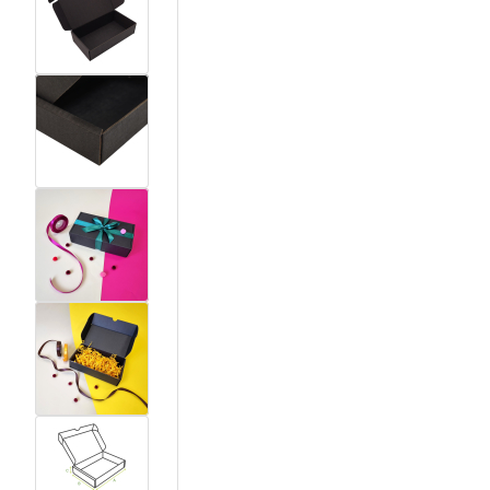
View larger image
View larger image
View larger image
View larger image