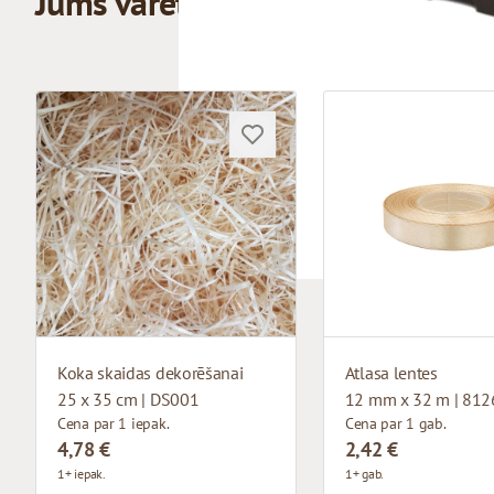
Jums varētu patikt
Koka skaidas dekorēšanai
Atlasa lentes
25 x 35 cm | DS001
12 mm x 32 m | 812
Cena par 1 iepak.
Cena par 1 gab.
4,78 €
2,42 €
1+ iepak.
1+ gab.