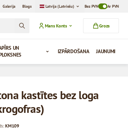
Galerija
Blogs
Latvija (Latviešu)
Bez PVN
Toggle VAT Mod
Ar PVN
Mans Konts
Grozs
APĪRS UN
IZPĀRDOŠANA
JAUNUMI
PLOKSNES
tona kastītes bez loga
krogofras)
ds:
KM109