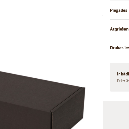
Piegādes 
Atgriešan
Drukas ie
Ir kād
Priecā