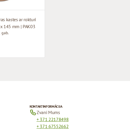
as kastes ar rokturi
 x 145 mm | PAK03
 gab.
KONTAKTINFORMĀCIJA
Zvani Mums
+ 371 22178498
+ 371 67552662