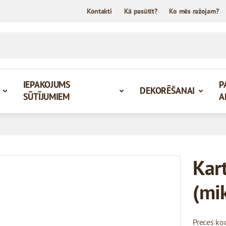
Kontakti
Kā pasūtīt?
Ko mēs ražojam?
IEPAKOJUMS
P
DEKORĒŠANAI
SŪTĪJUMIEM
A
Kar
(mi
Preces ko