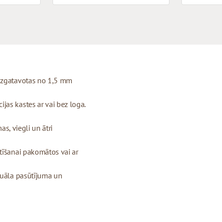
 izgatavotas no 1,5 mm
as kastes ar vai bez loga.
as, viegli un ātri
tīšanai pakomātos vai ar
duāla pasūtījuma un