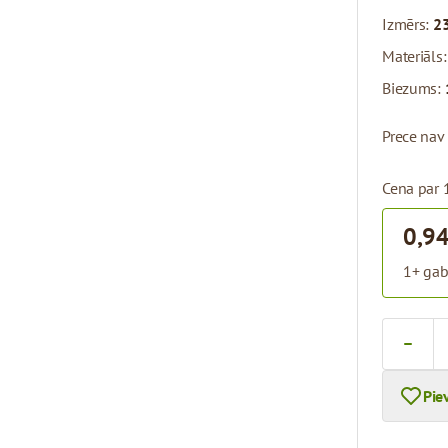
Izmērs:
23
Materiāls
Biezums:
Prece nav
Cena par 
0,94
1+ gab
Skaits
Pie