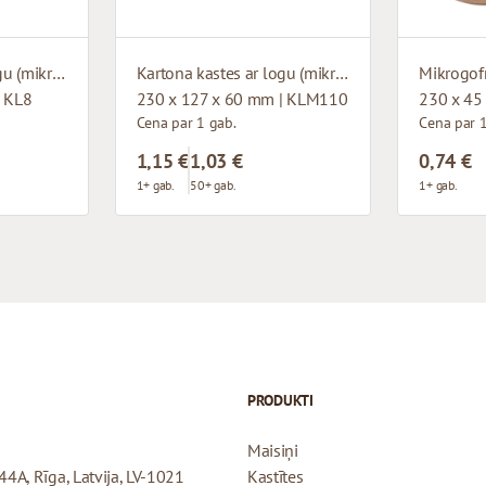
Kartona kastes ar logu (mikrogofras)
Kartona kastes ar logu (mikrogofras)
Mikrogofr
| KL8
230 x 127 x 60 mm | KLM110
230 x 45
Cena par 1 gab.
Cena par 1
1,15 €
1,03 €
0,74 €
1+ gab.
50+ gab.
1+ gab.
PRODUKTI
Maisiņi
44A, Rīga, Latvija, LV-1021
Kastītes