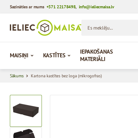
Sazināties ar mums
+371 22178498
,
info@ieliecmaisa.lv
Iet uz saturu
Es meklēju...
IEPAKOŠANAS
MAISIŅI
KASTĪTES
MATERIĀLI
Sākums
Kartona kastītes bez loga (mikrogofras)
View larger image
View larger image