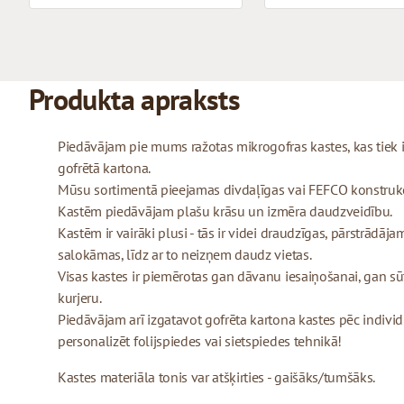
Produkta apraksts
Piedāvājam pie mums ražotas mikrogofras kastes, kas tiek
gofrētā kartona.
Mūsu sortimentā pieejamas divdaļīgas vai FEFCO konstrukcij
Kastēm piedāvājam plašu krāsu un izmēra daudzveidību.
Kastēm ir vairāki plusi - tās ir videi draudzīgas, pārstrādājam
salokāmas, līdz ar to neizņem daudz vietas.
Visas kastes ir piemērotas gan dāvanu iesaiņošanai, gan sū
kurjeru.
Piedāvājam arī izgatavot gofrēta kartona kastes pēc indivi
personalizēt folijspiedes vai sietspiedes tehnikā!
Kastes materiāla tonis var atšķirties - gaišāks/tumšāks.