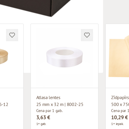
Atlasa lentes
Zīdpapīrs
6-12
25 mm x 32 m | 8002-25
500 x 75
Cena par 1 gab.
Cena par 1
3,63 €
10,29 €
1+ gab.
1+ iepak.