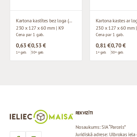
Kartona kastītes bez loga (mikrogofras)
230 x 127 x 60 mm | K9
230 x 127 x 60 mm 
Cena par 1 gab.
Cena par 1 gab.
0,63 €
0,53 €
0,81 €
0,70 €
1+ gab.
50+ gab.
1+ gab.
50+ gab.
REKVIZĪTI
Nosaukums: SIA “Parcels”
Juridiskā adrese: Ulbrokas iela 