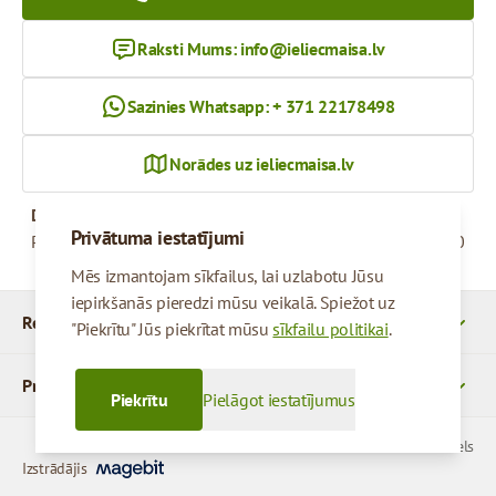
Raksti Mums:
info@ieliecmaisa.lv
Sazinies Whatsapp: + 371 22178498
Norādes uz ieliecmaisa.lv
Darba Laiks
Privātuma iestatījumi
Pirmdiena - Piektdiena
09:00 - 17:00
Mēs izmantojam sīkfailus, lai uzlabotu Jūsu
iepirkšanās pieredzi mūsu veikalā. Spiežot uz
Rekvizīti
"Piekrītu" Jūs piekrītat mūsu
sīkfailu politikai
.
Produkti
Piekrītu
Pielāgot iestatījumus
© 2026 SIA Parcels
Izstrādājis