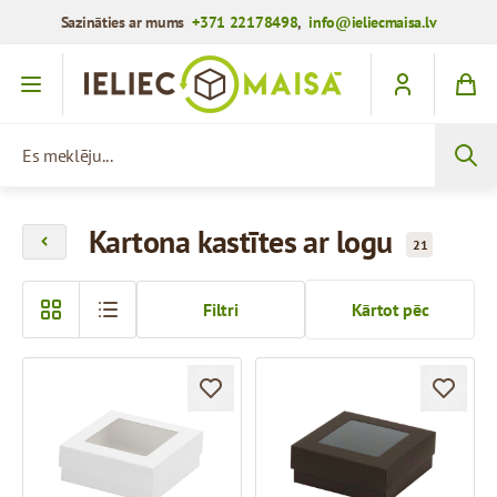
Sazināties ar mums
+371 22178498
,
info@ieliecmaisa.lv
Iet uz saturu
Es meklēju...
Kartona kastītes ar logu
21
Filtri
Kārtot pēc