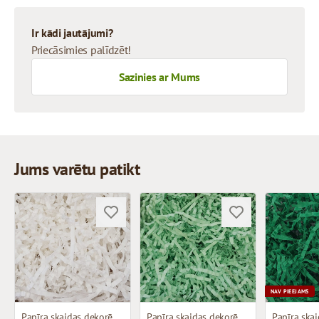
Ir kādi jautājumi?
Priecāsimies palīdzēt!
Sazinies ar Mums
Jums varētu patikt
NAV PIEEJAMS
Papīra skaidas dekorēšanai
Papīra skaidas dekorēšanai