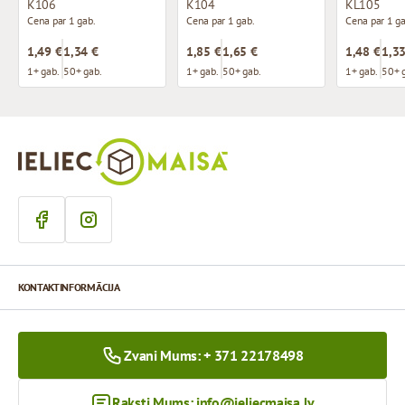
K106
K104
KL105
Cena par 1 gab.
Cena par 1 gab.
Cena par 1 ga
1,49 €
1,34 €
1,85 €
1,65 €
1,48 €
1,33
1+ gab.
50+ gab.
1+ gab.
50+ gab.
1+ gab.
50+ 
KONTAKTINFORMĀCIJA
Zvani Mums: + 371 22178498
Raksti Mums:
info@ieliecmaisa.lv