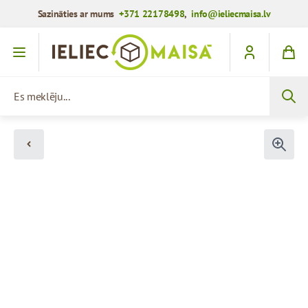
Sazināties ar mums
+371 22178498
,
info@ieliecmaisa.lv
Iet uz saturu
Es meklēju...