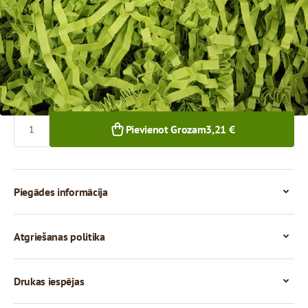
3,21 €
1+ iepak.
Skaits
Pievienot Grozam
3,21 €
Piegādes informācija
Atgriešanas politika
Drukas iespējas