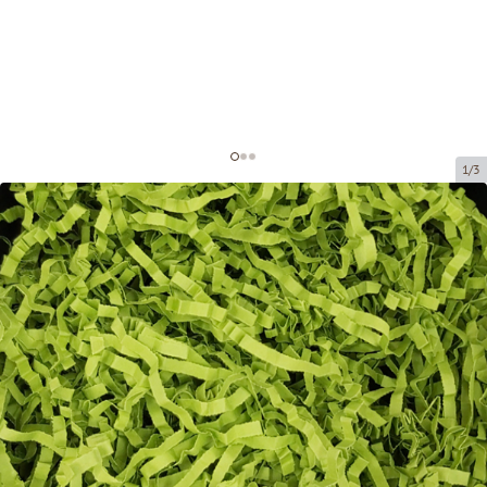
1/3
Papīra skaidas dekorēšanai
Preces kods:
DS208
Izmērs:
20 x 20 cm (150 grami)
Materiāls:
Papīrs, 4 mm
Prece ir pieejama saņemšanai pakomātā.
Cena par 1 iepak.