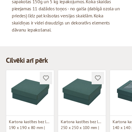
sapakotas 150g un 5 kg iepakojumos. Koka skaidas
pieejamas 11 dažādos toņos - no gaiša (dabīgā ozola un
priedes) līdz pat krāsotas versijas skaidām. Koka
skaidiņas ir videi draudzīgs un dekoratīvs elements
dāvanu iepakošanai.
Cilvēki arī pērk
Kartona kastītes bez loga (mikrogofras)
Kartona kastītes bez loga (mikrogofras)
190 x 190 x 80 mm |
250 x 250 x 100 mm |
140 x 140 