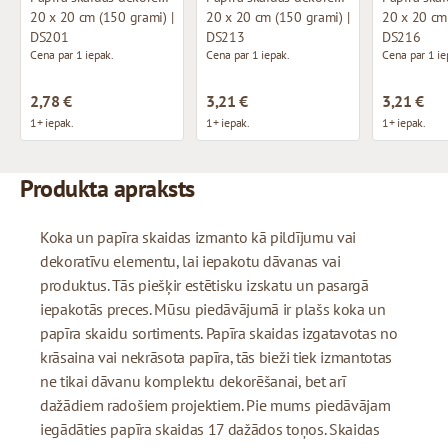
20 x 20 cm (150 grami) |
20 x 20 cm (150 grami) |
20 x 20 cm 
DS201
DS213
DS216
Cena par 1 iepak.
Cena par 1 iepak.
Cena par 1 ie
2,78 €
3,21 €
3,21 €
1+ iepak.
1+ iepak.
1+ iepak.
Produkta apraksts
Koka un papīra skaidas izmanto kā pildījumu vai
dekoratīvu elementu, lai iepakotu dāvanas vai
produktus. Tās piešķir estētisku izskatu un pasargā
iepakotās preces. Mūsu piedāvājumā ir plašs koka un
papīra skaidu sortiments. Papīra skaidas izgatavotas no
krāsaina vai nekrāsota papīra, tās bieži tiek izmantotas
ne tikai dāvanu komplektu dekorēšanai, bet arī
dažādiem radošiem projektiem. Pie mums piedāvājam
iegādāties papīra skaidas 17 dažādos toņos. Skaidas