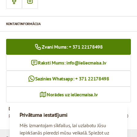
KONTAKTINFORMĀCIJA
Zvani Mums: + 371 22178498
Raksti Mums:
info@ieliecmaisa.lv
Sazinies Whatsapp: + 371 22178498
Norādes uz ieliecmaisa.lv
Darba Laiks
Privātuma iestatījumi
Pirmdiena - Piektdiena
09:00 - 17:00
Mēs izmantojam sīkfailus, lai uzlabotu Jūsu
iepirkšanās pieredzi mūsu veikalā. Spiežot uz