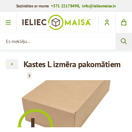
Sazināties ar mums
+371 22178498
,
info@ieliecmaisa.lv
Iet uz saturu
Es meklēju...
Kastes L izmēra pakomātiem
3