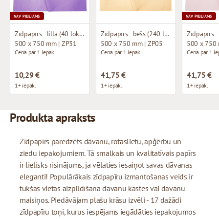
NAV PIEEJAMS
NAV PIEEJAMS
Zīdpapīrs - lillā (40 loksnes)
Zīdpapīrs - bēšs (240 loksnes)
500 x 750 mm | ZP31
500 x 750 mm | ZP05
500 x 750
Cena par 1 iepak.
Cena par 1 iepak.
Cena par 1 ie
10,29 €
41,75 €
41,75 €
1+ iepak.
1+ iepak.
1+ iepak.
Produkta apraksts
Zīdpapīrs paredzēts dāvanu, rotaslietu, apģērbu un
ziedu iepakojumiem. Tā smalkais un kvalitatīvais papīrs
ir lielisks risinājums, ja vēlaties iesaiņot savas dāvanas
eleganti! Populārākais zīdpapīru izmantošanas veids ir
tukšās vietas aizpildīšana dāvanu kastēs vai dāvanu
maisiņos. Piedāvājam plašu krāsu izvēli - 17 dažādi
zīdpapīru toņi, kurus iespējams iegādāties iepakojumos