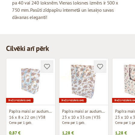
pa 40 vai 240 loksnēm. Vienas loksnes izmērs ir 500 x
750 mm. Pasūti zīdpapīru internetā un iesaiņo savas
dāvanas eleganti!
Cilvēki arī pērk
ĪPAŠS PIEDĀVĀJUMS
ĪPAŠS PIEDĀVĀJUMS
ĪPAŠS PIEDĀVĀJU
Papīra maisi ar auduma rokturiem un dizainu
Papīra maisi ar auduma rokturiem un dizainu
16 x 8 x 22 cm | V38
23 x 10 x 33 cm | V35
23 x 10 x 
Cena par 1 gab.
Cena par 1 gab.
Cena par 1 ga
0,87 €
1,28 €
1,28 €