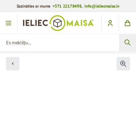
Sazināties ar mums
+371 22178498
,
info@ieliecmaisa.lv
Iet uz saturu
Es meklēju...