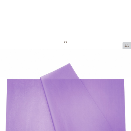
1/1
Zīdpapīrs - lillā (240 loksnes)
Preces kods:
ZP13
Izmērs:
500 x 750 mm
Biezums:
18 g/m2
Prece nav pieejama saņemšanai pakomātā.
Cena par 1 iepak.