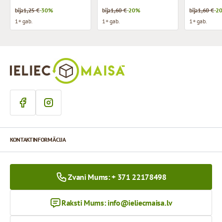
bija
1,25 €
-30%
bija
1,60 €
-20%
bija
1,60 €
-2
1+ gab.
1+ gab.
1+ gab.
KONTAKTINFORMĀCIJA
Zvani Mums: + 371 22178498
Raksti Mums:
info@ieliecmaisa.lv