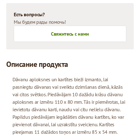
Есть вопросы?
Мы будем рады помочь!
Свяжитесь с нами
Описание продукта
Dāvanu aploksnes un kartītes bieži izmanto, lai
pasniegtu dāvanas vai sveiktu dzimšanas dienā, kāzās
vai citos svētkos. Piedāvājam 10 dažādu krāsu dāvanu
aploksnes ar izmēru 110 x 80 mm. Tās ir piemērotas, lai
ievietotu dāvanu karti, naudu vai citu nelielu dāvanu.
Papildus piedāvājam iegādāties dāvanu kartītes, ko var
pievienot dāvanai, lai uzrakstītu sveicienu. Kartītes
pieejamas 11 dažādos toņos ar izmēru 85 x 54 mm.