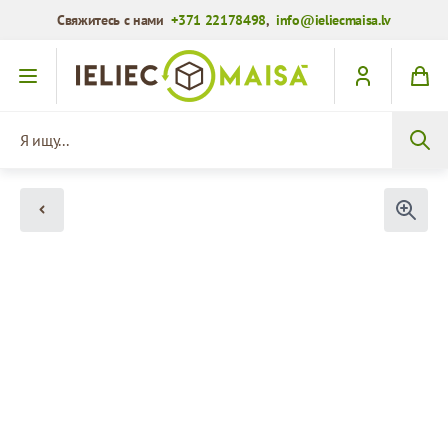
Свяжитесь с нами
+371 22178498
,
info@ieliecmaisa.lv
Перейти к содержимому
Я ищу...