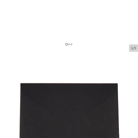
1/3
Конверт с карточкой
Код товара:
AP01
Размер:
110 x 80 mm
Толщина:
170 g/m2
Tовар можно получить в пункте выдачи.
Цена за 1 штуку