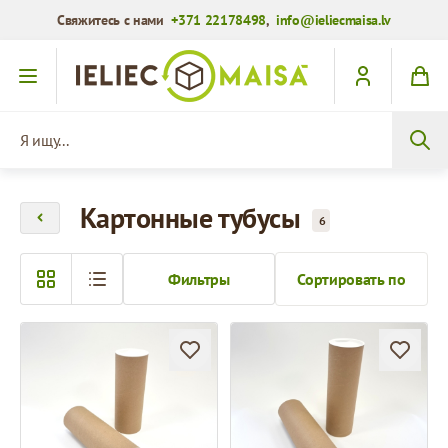
Свяжитесь с нами
+371 22178498
,
info@ieliecmaisa.lv
Перейти к содержимому
Я ищу...
Картонные тубусы
6
Фильтры
Сортировать по