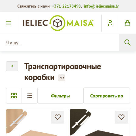
Свяжитесь с нами
+371 22178498
,
info@ieliecmaisa.lv
Перейти к содержимому
Я ищу...
Транспортировочные
коробки
17
Фильтры
Сортировать по