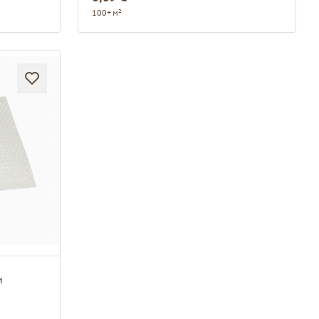
100+ м²
и