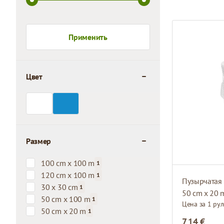
Применить
Цвет
filter
Размер
filter
100 cm x 100 m
1
products available
120 cm x 100 m
1
Пузырчатая 
products available
30 x 30 cm
1
50 cm x 20 
products available
50 cm x 100 m
1
Цена за 1 ру
products available
50 cm x 20 m
1
products available
7,14 €