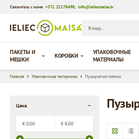
Свяжитесь с нами
+371 22178498
,
info@ieliecmaisa.lv
Перейти к содержимому
Я ищу...
ПАКЕТЫ И
УПАКОВОЧНЫЕ
КОРОБКИ
МЕШКИ
МАТЕРИАЛЫ
Главная
Упаковочные материалы
Пузырчатая плёнка
Пузыр
Цена
filter
Minimum value
Максимальное значение
€
€