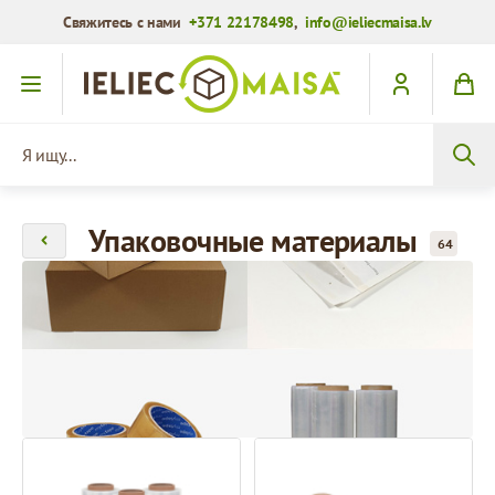
Свяжитесь с нами
+371 22178498
,
info@ieliecmaisa.lv
Перейти к содержимому
Я ищу...
Упаковочные материалы
64