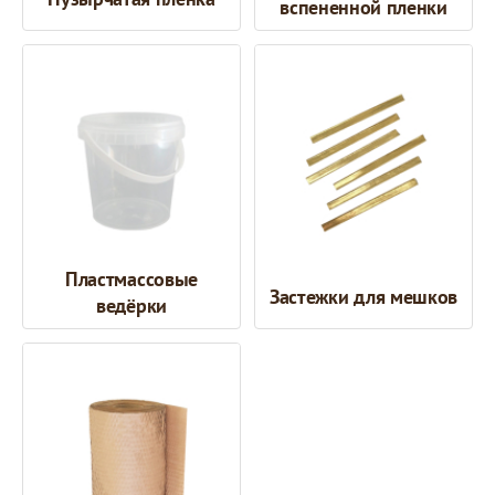
вспененной пленки
Пластмассовые
Застежки для мешков
ведёрки