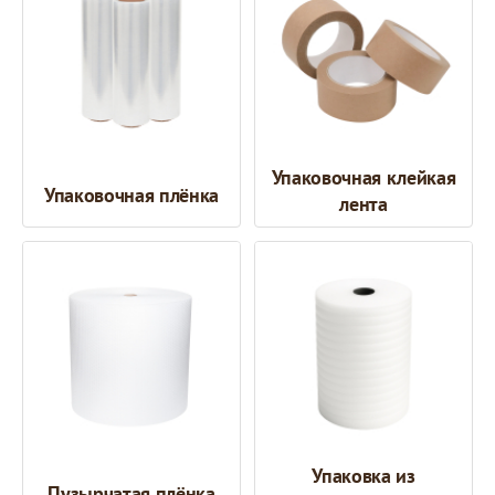
Упаковочная клейкая
Упаковочная плёнка
лента
Упаковка из
Пузырчатая плёнка