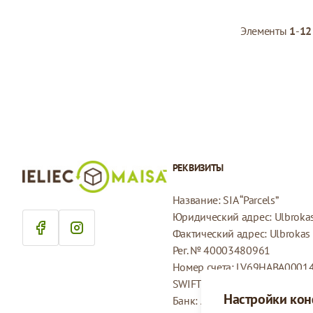
Элементы
1
-
12
РЕКВИЗИТЫ
Название: SIA “Parcels”
Юридический адрес: Ulbrokas 
Фактический адрес: Ulbrokas i
Рег. № 40003480961
Номер счета: LV69HABA0001
SWIFT: HABALV22
Настройки ко
Банк: AS Swedbank