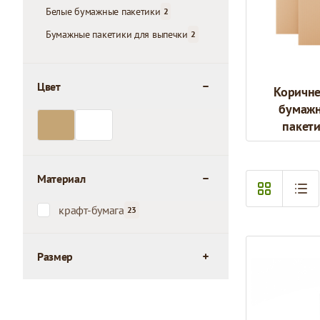
Белые бумажные пакетики
2
products available
Бумажные пакетики для выпечки
2
products available
Цвет
Коричн
filter
бумаж
пакет
Материал
filter
крафт-бумага
23
products available
Размер
filter