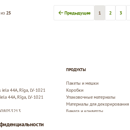
из
25
Предыдущее
1
2
3
Вы сейчас чита
Страница
Стра
ПРОДУКТЫ
Пакеты и мешки
iela 44A, Rīga, LV-1021
Коробки
ela 44A, Rīga, LV-1021
Упаковочные материалы
Материалы для декорирования
408053213
Бумага и конверты
Конверты
нфиденциальности
Подарочные бирки