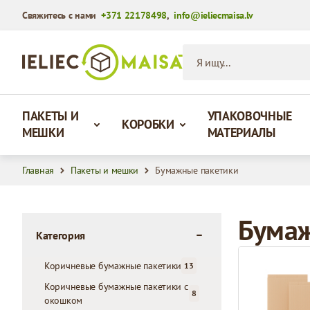
Свяжитесь с нами
+371 22178498
,
info@ieliecmaisa.lv
Перейти к содержимому
Я ищу...
ПАКЕТЫ И
УПАКОВОЧНЫЕ
КОРОБКИ
МЕШКИ
МАТЕРИАЛЫ
Главная
Пакеты и мешки
Бумажные пакетики
Бумаж
Категория
filter
Коричневые бумажные пакетики
13
products available
Коричневые бумажные пакетики с
8
окошком
products available