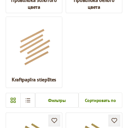
Проволокa золотого
Проволокa белого
цвета
цвета
Kraftpapīra stieplītes
Фильтры
Сортировать по