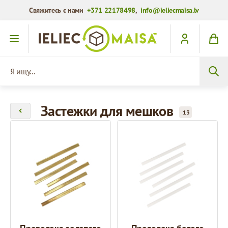
Свяжитесь с нами
+371 22178498
,
info@ieliecmaisa.lv
Перейти к содержимому
Я ищу...
Застежки для мешков
13