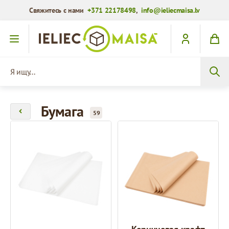
Свяжитесь с нами
+371 22178498
,
info@ieliecmaisa.lv
Перейти к содержимому
Я ищу...
Бумага
59