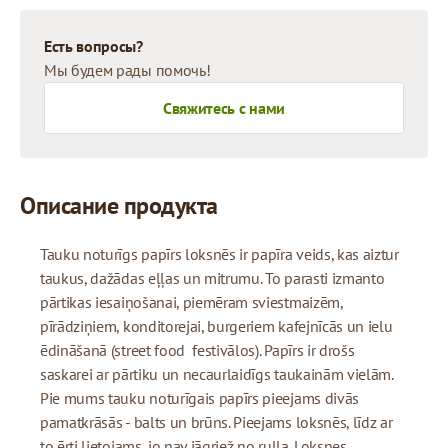
Есть вопросы?
Мы будем рады помочь!
Свяжитесь с нами
Описание продукта
Tauku noturīgs papīrs loksnēs ir papīra veids, kas aiztur
taukus, dažādas eļļas un mitrumu. To parasti izmanto
pārtikas iesaiņošanai, piemēram sviestmaizēm,
pīrādziņiem, konditorejai, burgeriem kafejnīcās un ielu
ēdināšanā (street food festivālos). Papīrs ir drošs
saskarei ar pārtiku un necaurlaidīgs taukainām vielām.
Pie mums tauku noturīgais papīrs pieejams divās
pamatkrāsās - balts un brūns. Pieejams loksnēs, līdz ar
to ērti lietojams, jo nav jāgriež no ruļļa. Loksnes