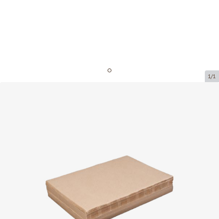
1/1
Коричневый жиростойкая бумага
Код товара:
207014
Размер:
350 x 500 mm
Толщина:
32g/m2+10PE
Tовар можно получить в пункте выдачи.
Цена за 10 кг