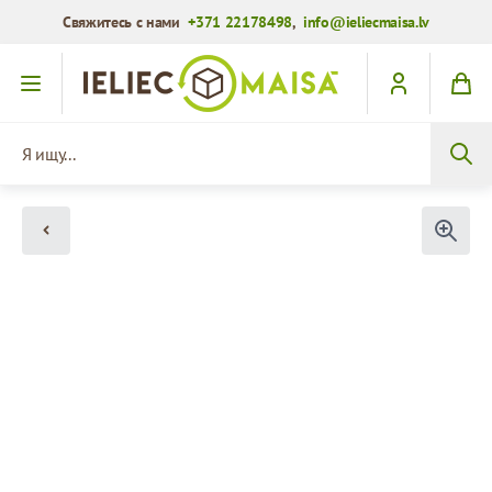
Свяжитесь с нами
+371 22178498
,
info@ieliecmaisa.lv
Перейти к содержимому
Я ищу...