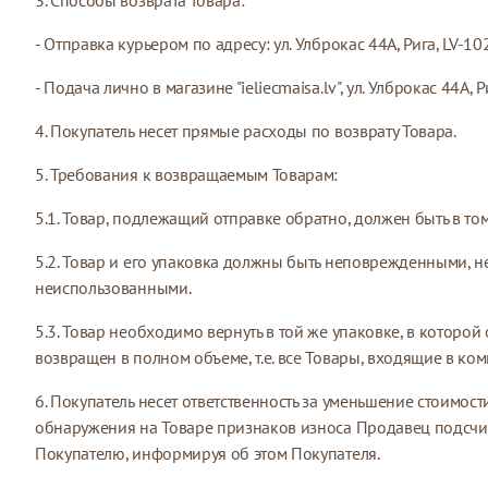
3. Способы возврата товара:
- Отправка курьером по адресу: ул. Улброкас 44А, Рига, LV-10
- Подача лично в магазине "ieliecmaisa.lv", ул. Улброкас 44А, Р
4. Покупатель несет прямые расходы по возврату Товара.
5. Требования к возвращаемым Товарам:
5.1. Товар, подлежащий отправке обратно, должен быть в то
5.2. Товар и его упаковка должны быть неповрежденными, н
неиспользованными.
5.3. Товар необходимо вернуть в той же упаковке, в которой
возвращен в полном объеме, т.е. все Товары, входящие в ком
6. Покупатель несет ответственность за уменьшение стоимости
обнаружения на Товаре признаков износа Продавец подсчи
Покупателю, информируя об этом Покупателя.