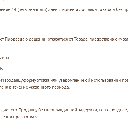
чение 14 (четырнадцати) дней с момента доставки Товара и без п
ует Продавца о решении отказаться от Товара, предоставив ему 
, или
lv
.
ет Продавцу форму отказа или уведомление об использовании прав
на ​​в течение указанного периода.
едает его Продавцу без неоправданной задержки, но не позднее,
лении права отказа.