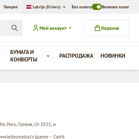
Галерея
Latvija (Krievu)
Без налога
Toggle VAT Mode Swit
Включая налог
Мой аккаунт
Корзина
БУМАГА И
РАСПРОДАЖА
НОВИНКИ
КОНВЕРТЫ
, Рига, Латвия, LV-1021, и
eliecmaisa.lv (далее – Сайт).