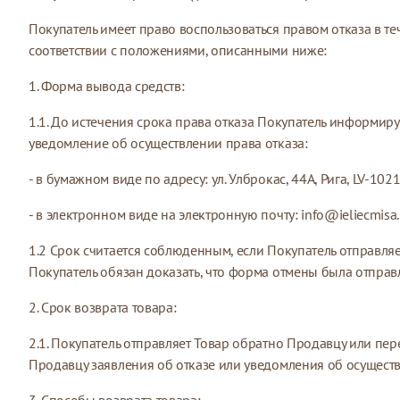
Покупатель имеет право воспользоваться правом отказа в те
соответствии с положениями, описанными ниже:
1. Форма вывода средств:
1.1. До истечения срока права отказа Покупатель информир
уведомление об осуществлении права отказа:
- в бумажном виде по адресу: ул. Улброкас, 44А, Рига, LV-1021
- в электронном виде на электронную почту:
info@ieliecmisa.
1.2 Срок считается соблюденным, если Покупатель отправля
Покупатель обязан доказать, что форма отмены была отправле
2. Срок возврата товара:
2.1. Покупатель отправляет Товар обратно Продавцу или пер
Продавцу заявления об отказе или уведомления об осуществ