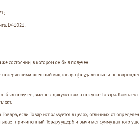
21;
ига, LV-1021.
м же состоянии, в котором он был получен.
е потерявшими внешний вид товара (неудаленные и неповрежденны
 он был получен, вместе с документом о покупке Товара. Комплек
плект.
 Товара, если Товар используется в целях, отличных от определен
тывает причиненный Товару ущерб и вычитает сумму данного уще