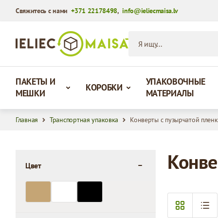
Свяжитесь с нами
+371 22178498
,
info@ieliecmaisa.lv
Перейти к содержимому
Я ищу...
ПАКЕТЫ И
УПАКОВОЧНЫЕ
КОРОБКИ
МЕШКИ
МАТЕРИАЛЫ
Главная
Транспортная упаковка
Конверты с пузырчатой плен
Конве
Цвет
filter