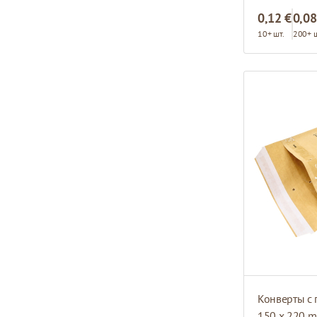
0,12 €
0,08
10+ шт.
200+ ш
Конверты с 
150 x 220 m