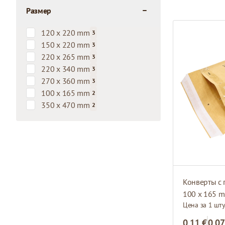
Размер
filter
120 x 220 mm
3
products available
150 x 220 mm
3
products available
220 x 265 mm
3
products available
220 x 340 mm
3
products available
270 x 360 mm
3
products available
100 x 165 mm
2
products available
350 x 470 mm
2
products available
Конверты с 
100 x 165 m
Цена за 1 шт
0,11 €
0,07