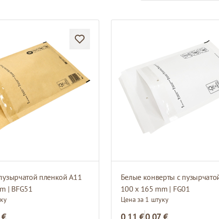
пузырчатой пленкой A11
m | BFG51
100 x 165 mm | FG01
уку
Цена за 1 штуку
 €
0,11 €
0,07 €