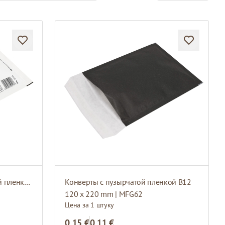
Белые конверты с пузырчатой пленкой A11
Конверты с пузырчатой пленкой B12
120 x 220 mm | MFG62
Цена за 1 штуку
0,15 €
0,11 €