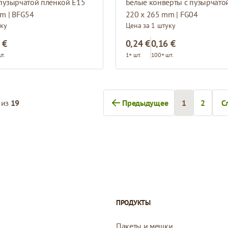
пузырчатой пленкой E15
m | BFG54
220 x 265 mm | FG04
уку
Цена за 1 штуку
 €
0,24 €
0,16 €
т.
1+ шт.
100+ шт.
из
19
Предыдущее
1
2
С
Вы сейчас ч
Страни
ПРОДУКТЫ
Пакеты и мешки