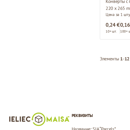
Конверты с 
220 x 265 m
Цена за 1 шт
0,24 €
0,16
10+ шт.
100+ ш
Элементы
1
-
12
РЕКВИЗИТЫ
Название: SIA “Parcels”