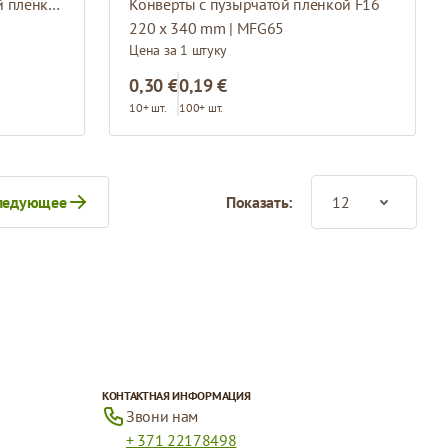
Белые конверты с пузырчатой пленкой E15
Конверты с пузырчатой пленкой F16
220 x 340 mm | MFG65
Цена за 1 штуку
0,30 €
0,19 €
10+ шт.
100+ шт.
ледующее
Показать:
итаете страницу
ца
КОНТАКТНАЯ ИНФОРМАЦИЯ
Звони нам
+ 371 22178498