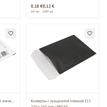
0,18 €
0,12 €
10+ шт.
100+ шт.
Белые конверты с пузырчатой пленкой C13
Конверты с пузырчатой пленкой E15
220 x 265 mm | MFG64