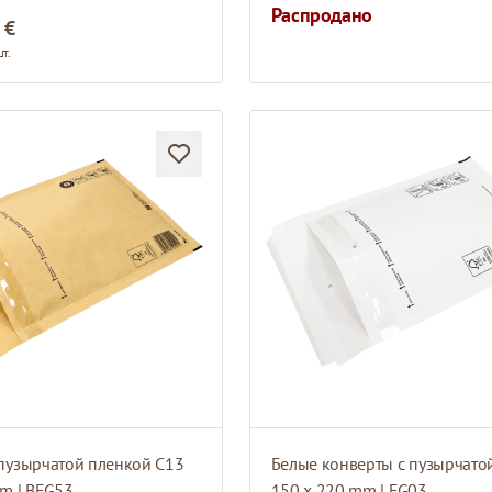
Распродано
 €
т.
пузырчатой пленкой C13
m | BFG53
150 x 220 mm | FG03