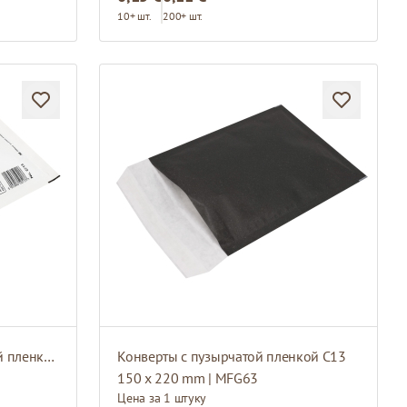
10+ шт.
200+ шт.
Белые конверты с пузырчатой пленкой B12
Конверты с пузырчатой пленкой C13
150 x 220 mm | MFG63
Цена за 1 штуку