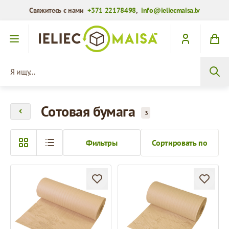
Свяжитесь с нами
+371 22178498
,
info@ieliecmaisa.lv
Перейти к содержимому
Я ищу...
Сотовая бумага
3
Фильтры
Сортировать по