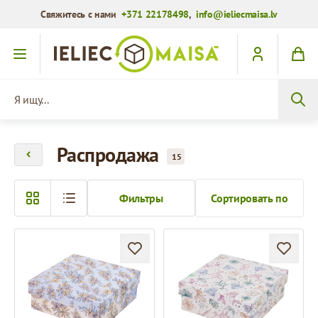
Свяжитесь с нами
+371 22178498
,
info@ieliecmaisa.lv
Перейти к содержимому
Я ищу...
Распродажа
15
Фильтры
Сортировать по