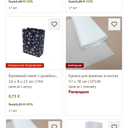
было
1,60 €
-20%
было
1,60 €
-20%
1+ шт.
1+ шт.
СПЕЦИАЛЬНОЕ ПРЕДЛОЖЕНИЕ
РАСПРОДАНО
Бумажный пакет с дизайном и тканевыми ручками
Бумага для выпечки в листах
16 x 8 x 22 cm | V44
57 x 78 cm | CP104
Цена за 1 штуку
Цена за 1 упаковку
Распродано
0,73 €
было
1,21 €
-40%
1+ шт.