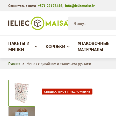
Свяжитесь с нами
+371 22178498
,
info@ieliecmaisa.lv
Перейти к содержимому
Я ищу...
ПАКЕТЫ И
УПАКОВОЧНЫЕ
КОРОБКИ
МЕШКИ
МАТЕРИАЛЫ
Главная
Мешок с дизайном и тканевыми ручками
View larger image
СПЕЦИАЛЬНОЕ ПРЕДЛОЖЕНИЕ
View larger image