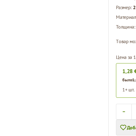
Размер:
2
Материа
Толщина
Tовар мо
Цена за 1
1,28 
было
1
1+ шт.
Количест
Доб