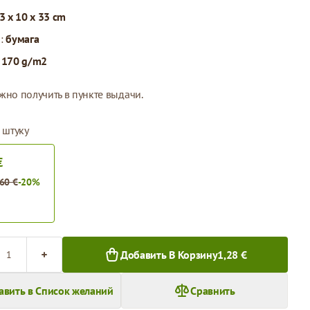
3 x 10 x 33 cm
л:
бумага
:
170 g/m2
жно получить в пункте выдачи.
 штуку
€
,60 €
-20%
во
Добавить В Корзину
1,28 €
авить в Список желаний
Сравнить