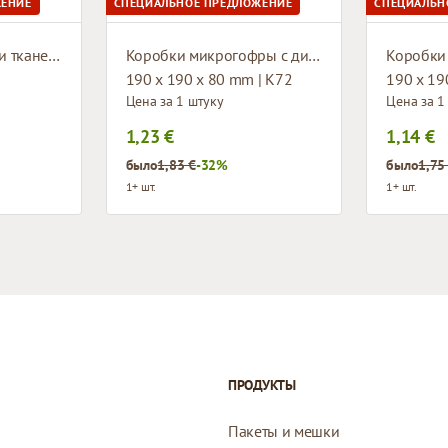
ЖЕНИЕ
СПЕЦИАЛЬНОЕ ПРЕДЛОЖЕНИЕ
СПЕЦИАЛЬН
Мешок с дизайном и тканевыми ручками
Коробки микрогофры с дизайном
190 x 190 x 80 mm | K72
190 x 19
Цена за 1 штуку
Цена за 1
1,23 €
1,14 €
было
1,83 €
-32%
было
1,75
1+ шт.
1+ шт.
ПРОДУКТЫ
Пакеты и мешки