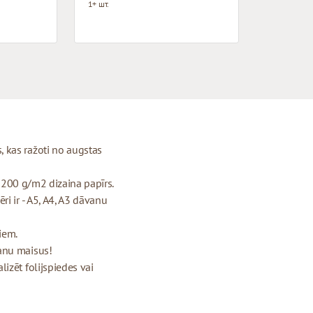
1+ шт.
 kas ražoti no augstas
- 200 g/m2 dizaina papīrs.
i ir - A5, A4, A3 dāvanu
riem.
anu maisus!
izēt folijspiedes vai