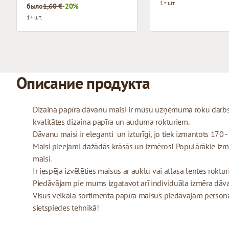
1+ шт.
было
1,60 €
-20%
1+ шт.
Описание продукта
Dizaina papīra dāvanu maisi ir mūsu uzņēmuma roku darbs,
kvalitātes dizaina papīra un auduma rokturiem.
Dāvanu maisi ir eleganti un izturīgi, jo tiek izmantots 170 
Maisi pieejami dažādās krāsās un izmēros! Populārākie izmēr
maisi.
Ir iespēja izvēlēties maisus ar auklu vai atlasa lentes roktu
Piedāvājam pie mums izgatavot arī individuāla izmēra dāv
Visus veikala sortimenta papīra maisus piedāvājam personal
sietspiedes tehnikā!