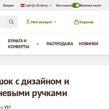
Галерея
Latvija (Krievu)
Без налога
Toggle VAT Mode Swit
Включая налог
Мой аккаунт
Корзина
БУМАГА И
РАСПРОДАЖА
НОВИНКИ
КОНВЕРТЫ
ок с дизайном и
невыми ручками
ра:
V37