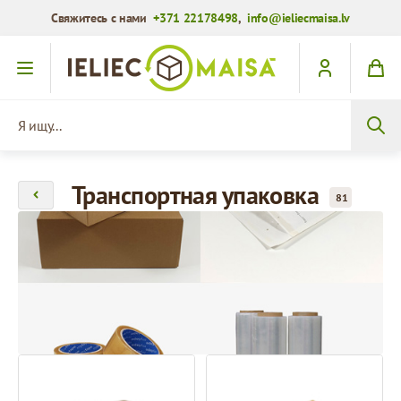
Свяжитесь с нами
+371 22178498
,
info@ieliecmaisa.lv
Перейти к содержимому
Я ищу...
Транспортная упаковка
81