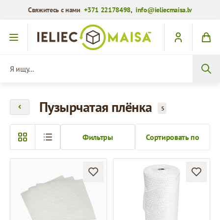
Свяжитесь с нами
+371 22178498
,
info@ieliecmaisa.lv
Перейти к содержимому
Я ищу...
Пузырчатая плёнка
5
Фильтры
Сортировать по