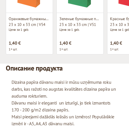
Оранжевые бумажные пакеты с тканевыми ручками
Зеленые бумажные пакеты с тканевыми ручками
23 x 10 x 33 cm | V54
23 x 10 x 33 cm | V51
23 x 10 x 
Цена за 1 gab.
Цена за 1 gab.
Цена за 1 gab
1,40 €
1,40 €
1,40 €
1+ шт.
1+ шт.
1+ шт.
Описание продукта
Dizaina papīra dāvanu maisi ir mūsu uzņēmuma roku
darbs, kas ražoti no augstas kvalitātes dizaina papīra un
auduma rokturiem.
Dāvanu maisi ir eleganti un izturīgi, jo tiek izmantots
170 - 200 g/m2 dizaina papīrs.
Maisi pieejami dažādās krāsās un izmēros! Populārākie
izmēri ir - A5, A4, A3 dāvanu maisi.