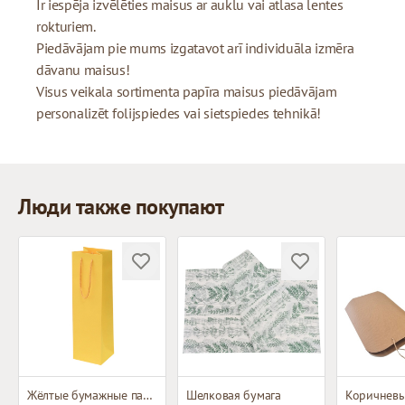
Ir iespēja izvēlēties maisus ar auklu vai atlasa lentes
rokturiem.
Piedāvājam pie mums izgatavot arī individuāla izmēra
dāvanu maisus!
Visus veikala sortimenta papīra maisus piedāvājam
personalizēt folijspiedes vai sietspiedes tehnikā!
Люди также покупают
Жёлтые бумажные пакеты с тканевыми ручками
Шелковая бумага