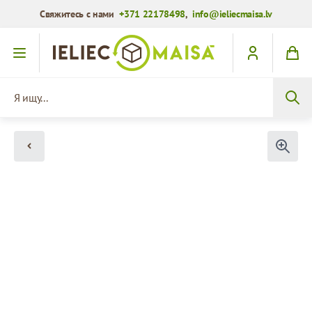
Свяжитесь с нами
+371 22178498
,
info@ieliecmaisa.lv
Перейти к содержимому
Я ищу...