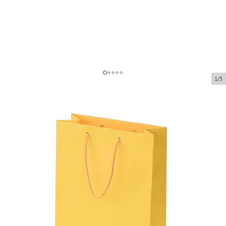
1/5
Жёлтые бумажные пакеты с
тканевыми ручками
Код товара:
V13
Размер:
23 x 10 x 33 cm
Материал:
бумага
Толщина:
200 g/m2
Tовар можно получить в пункте выдачи.