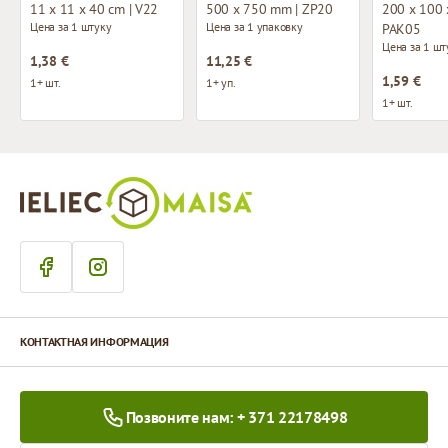
11 x 11 x 40 cm | V22
500 x 750 mm | ZP20
200 x 100 
Цена за 1 штуку
Цена за 1 упаковку
PAK05
Цена за 1 шт
1,38 €
11,25 €
1,59 €
1+ шт.
1+ уп.
1+ шт.
КОНТАКТНАЯ ИНФОРМАЦИЯ
Позвоните нам: + 371 22178498