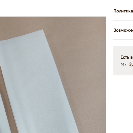
Политика
Возможно
Есть 
Мы бу
ПРОДУКТЫ
Пакеты и мешки
iela 44A, Rīga, LV-1021
Коробки