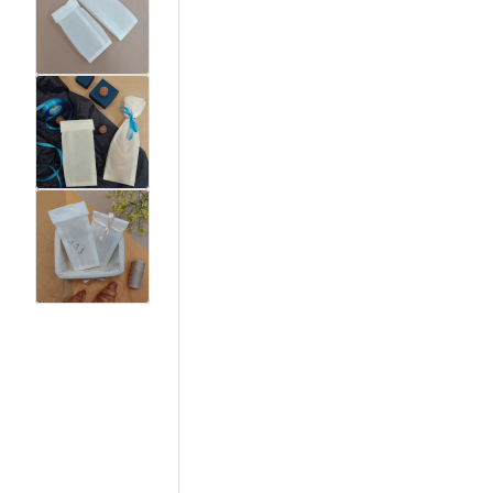
View larger image
View larger image