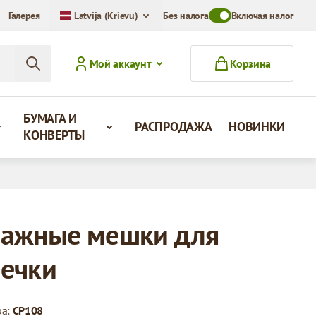
Галерея
Latvija (Krievu)
Без налога
Toggle VAT Mode Swit
Включая налог
Мой аккаунт
Корзина
БУМАГА И
РАСПРОДАЖА
НОВИНКИ
КОНВЕРТЫ
ажные мешки для
ечки
ра:
CP108