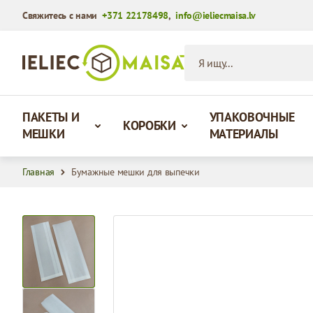
Свяжитесь с нами
+371 22178498
,
info@ieliecmaisa.lv
Перейти к содержимому
Я ищу...
ПАКЕТЫ И
УПАКОВОЧНЫЕ
КОРОБКИ
МЕШКИ
МАТЕРИАЛЫ
Главная
Бумажные мешки для выпечки
View larger image
View larger image