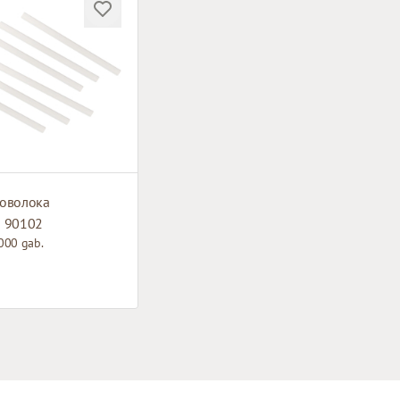
роволока
| 90102
000 gab.