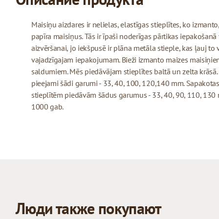
Maisiņu aizdares ir nelielas, elastīgas stieplītes, ko izmanto
papīra maisiņus. Tās ir īpaši noderīgas pārtikas iepakošanā
aizvēršanai, jo iekšpusē ir plāna metāla stieple, kas ļauj to 
vajadzīgajam iepakojumam. Bieži izmanto maizes maisiņiem
saldumiem. Mēs piedāvājam stieplītes baltā un zelta krāsā. 
pieejami šādi garumi - 33, 40, 100, 120,140 mm. Sapakotas
stieplītēm piedāvām šādus garumus - 33, 40, 90, 110, 130
1000 gab.
Люди также покупают