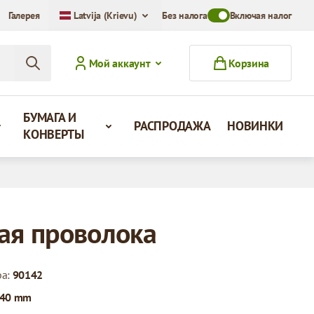
Галерея
Latvija (Krievu)
Без налога
Toggle VAT Mode Swit
Включая налог
Мой аккаунт
Корзина
БУМАГА И
РАСПРОДАЖА
НОВИНКИ
КОНВЕРТЫ
ая проволока
ра:
90142
40 mm