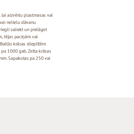
, lai aizvērtu plastmasas vai
 vai nelielu dāvanu
viegli saliekt un pielāgot
, tējas paciņām vai
Baltās krāsas stieplītēm
 pa 1000 gab. Zelta krāsas
 mm. Sapakotas pa 250 vai