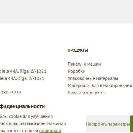
ПРОДУКТЫ
Пакеты и мешки
iela 44A, Rīga, LV-1021
Коробки
ela 44A, Rīga, LV-1021
Упаковочные материалы
Материалы для декорирования
408053213
Бумага и конверты
Конверты
нфиденциальности
Подарочные бирки
Политика возврата
йлы cookie для улучшения
Политика конфиденциальности
упок в нашем магазине. Нажимая
Настроить параметры
глашаетесь с нашей
политикой