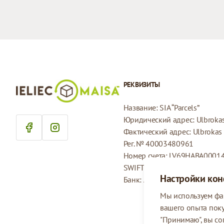
РЕКВИЗИТЫ
Название: SIA “Parcels”
Юридический адрес: Ulbrokas 
Фактический адрес: Ulbrokas i
Рег. № 40003480961
Номер счета: LV69HABA0001
SWIFT: HABALV22
Настройки ко
Банк: AS Swedbank
Мы используем фа
вашего опыта пок
"Принимаю", вы со