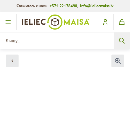
Свяжитесь с нами
+371 22178498
,
info@ieliecmaisa.lv
Перейти к содержимому
Я ищу...