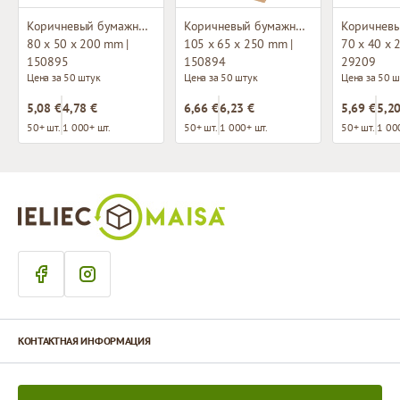
Коричневый бумажный мешок с окном и плоским основанием
Коричневый бумажный мешок с окном и плоским основанием
80 x 50 x 200 mm |
105 x 65 x 250 mm |
70 x 40 x 
150895
150894
29209
Цена за 50 штук
Цена за 50 штук
Цена за 50 ш
5,08 €
4,78 €
6,66 €
6,23 €
5,69 €
5,20
50+ шт.
1 000+ шт.
50+ шт.
1 000+ шт.
50+ шт.
1 00
КОНТАКТНАЯ ИНФОРМАЦИЯ