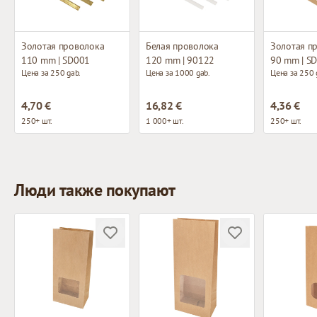
Золотая проволока
Белая проволока
Золотая п
110 mm | SD001
120 mm | 90122
90 mm | S
Цена за 250 gab.
Цена за 1000 gab.
Цена за 250 
4,70 €
16,82 €
4,36 €
250+ шт.
1 000+ шт.
250+ шт.
Люди также покупают