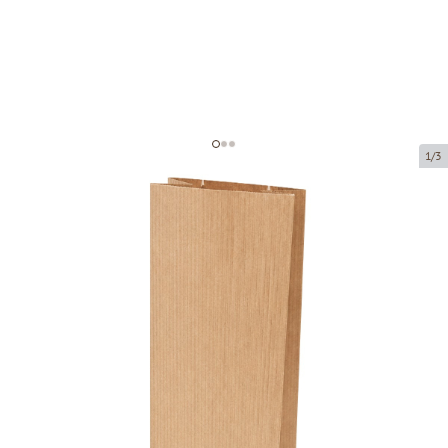
1/3
Коричневый бумажный мешок с
окном и плоским основанием
Код товара:
150896
Размер:
80 x 50 x 270 mm
Материал:
крафт-бумага + PE
Толщина:
80 g/m2 + 25 PE
Tовар можно получить в пункте выдачи.