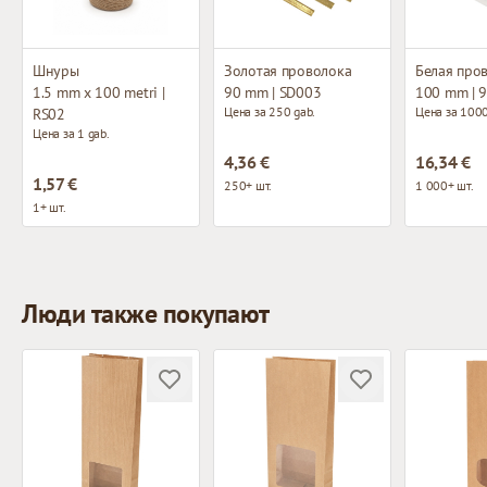
Шнуры
Золотая проволока
Белая про
1.5 mm x 100 metri |
90 mm | SD003
100 mm | 
Цена за 250 gab.
Цена за 1000
RS02
Цена за 1 gab.
4,36 €
16,34 €
1,57 €
250+ шт.
1 000+ шт.
1+ шт.
Люди также покупают