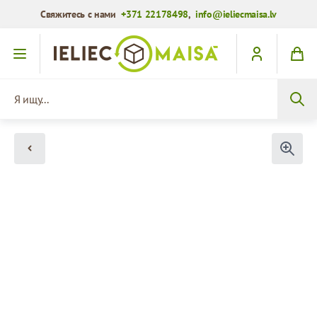
Свяжитесь с нами
+371 22178498
,
info@ieliecmaisa.lv
Перейти к содержимому
Я ищу...