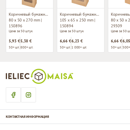
Коричневый бумажный мешок с окном и плоским основанием
Коричневый бумажный мешок с окном и плоским основанием
80 x 50 x 270 mm |
105 x 65 x 250 mm |
80 x 50 x 
150896
150894
29309
Цена за 50 штук
Цена за 50 штук
Цена за 50 ш
5,93 €
5,38 €
6,66 €
6,23 €
6,66 €
6,05
50+ шт.
800+ шт.
50+ шт.
1 000+ шт.
50+ шт.
500+
КОНТАКТНАЯ ИНФОРМАЦИЯ