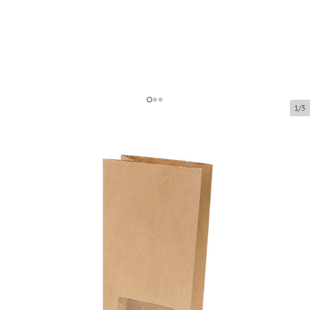
1/3
Коричневый бумажный мешок с
окном и плоским основанием
Код товара:
150895
Размер:
80 x 50 x 200 mm
Материал:
крафт-бумага + PE
Толщина:
80 g/m2 + 25 PE
Tовар можно получить в пункте выдачи.