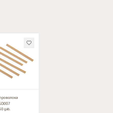
 проволока
 SD007
50 gab.