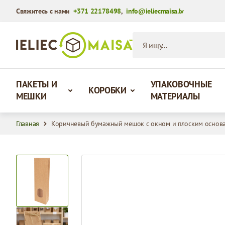
Свяжитесь с нами
+371 22178498
,
info@ieliecmaisa.lv
Перейти к содержимому
Я ищу...
ПАКЕТЫ И
УПАКОВОЧНЫЕ
КОРОБКИ
МЕШКИ
МАТЕРИАЛЫ
Главная
Коричневый бумажный мешок с окном и плоским основ
View larger image
View larger image