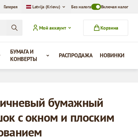
Галерея
Latvija (Krievu)
Без налога
Toggle VAT Mode Swit
Включая налог
Мой аккаунт
Корзина
БУМАГА И
РАСПРОДАЖА
НОВИНКИ
КОНВЕРТЫ
ичневый бумажный
ок с окном и плоским
ованием