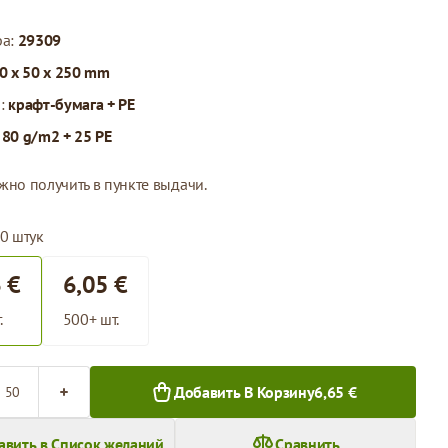
ра:
29309
0 x 50 x 250 mm
л:
крафт-бумага + PE
:
80 g/m2 + 25 PE
жно получить в пункте выдачи.
0 штук
 €
6,05 €
.
500+ шт.
во
Добавить В Корзину
6,65 €
авить в Список желаний
Сравнить