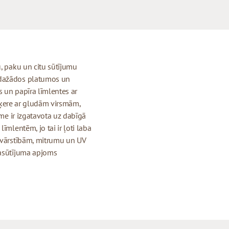
u, paku un citu sūtījumu
 dažādos platumos un
 un papīra līmlentes ar
 saķere ar gludām virsmām,
īme ir izgatavota uz dabīgā
īmlentēm, jo tai ir ļoti laba
 svārstībām, mitrumu un UV
pasūtījuma apjoms