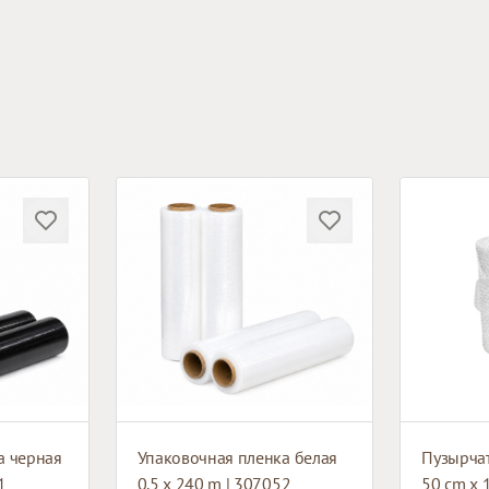
а черная
Упаковочная пленка белая
1
0.5 x 240 m | 307052
50 cm x 