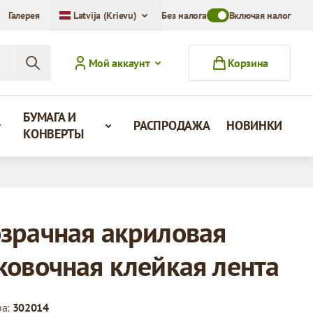
Галерея
Latvija (Krievu)
Без налога
Toggle VAT Mode Swit
Включая налог
Мой аккаунт
Корзина
БУМАГА И
РАСПРОДАЖА
НОВИНКИ
КОНВЕРТЫ
зрачная акриловая
ковочная клейкая лента
ра:
302014