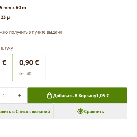
5 mm x 60 m
:
23 µ
жно получить в пункте выдачи.
 штуку
 €
0,90 €
6+ шт.
во
Добавить В Корзину
1,05 €
авить в Список желаний
Сравнить