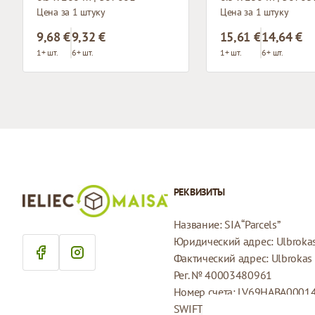
Цена за 1 штуку
Цена за 1 штуку
9,68 €
9,32 €
15,61 €
14,64 €
1+ шт.
6+ шт.
1+ шт.
6+ шт.
РЕКВИЗИТЫ
Название: SIA “Parcels”
Юридический адрес: Ulbrokas 
Фактический адрес: Ulbrokas i
Рег. № 40003480961
Номер счета: LV69HABA0001
SWIFT: HABALV22