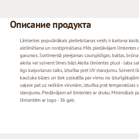
Описание продукта
Līmlentes populārākais pielietošanas veids ir kartona kast
aizlīmēšana un nostiprināšana. Mēs piedāvājam līmlentes
garumos. Sortimentā pieejamas caurspīdīgas, baltas, brūnas
akrila vai solvent līmes bāzi. Akrila līmlentes plusi - laba
ilgs kalpošanas laiks, izturība pret UV starojumu. Solvent l
kaučuka bāzes un tiek uzskatīta par vienu no izturīgākajām l
saķere pat uz netīrām virsmām, izturība pret temperatūras
starojumu. Piedāvājam arī līmlentes ar druku. Minimālais 
līmlentēm ar logo - 36 gab.