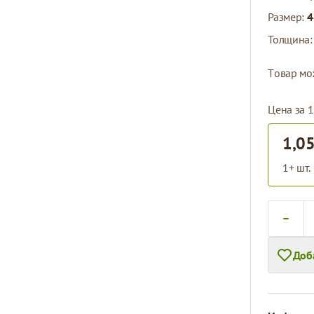
Размер:
4
Толщина
Tовар мо
Цена за 1
1,05
1+ шт.
Количест
Доб