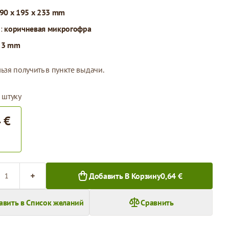
90 x 195 x 233 mm
л:
коричневая микрогофра
:
3 mm
ьзя получить в пункте выдачи.
 штуку
 €
во
Добавить В Корзину
0,64 €
авить в Список желаний
Сравнить