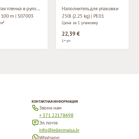
Пузырчатая пленка в рулонах
Наполнитель для упаковки
 100 m | 307003
250l (2.25 kg) | PE01
 м²
Цена за 1 упаковку
22,39 €
1+ уп.
КОНТАКТНАЯ ИНФОРМАЦИЯ
Звони нам
+ 371 22178498
Эл. почта
info@ieliecmaisa.lv
Whatsapp