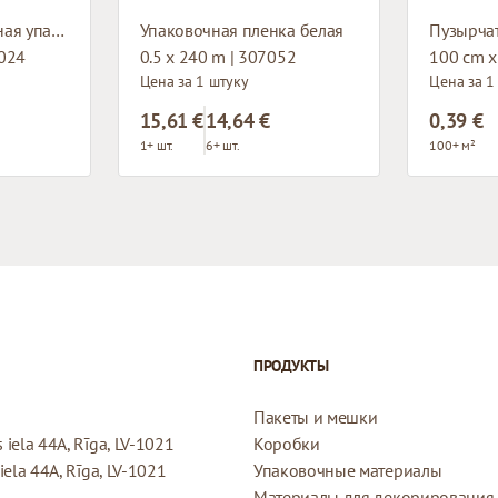
Бумажная сольвентная упаковочная клейкая лента
Упаковочная пленка белая
2024
0.5 x 240 m | 307052
100 cm x
Цена за 1 штуку
Цена за 1
15,61 €
14,64 €
0,39 €
1+ шт.
6+ шт.
100+ м²
ПРОДУКТЫ
Пакеты и мешки
iela 44A, Rīga, LV-1021
Коробки
ela 44A, Rīga, LV-1021
Упаковочные материалы
Материалы для декорирования