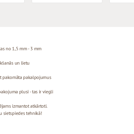
otas no 1,5 mm - 3 mm
kšanās un lietu
ojot pakomāta pakalpojumus
kojuma plusi - tas ir viegli
ējams izmantot atkārtoti.
 sietspiedes tehnikā!