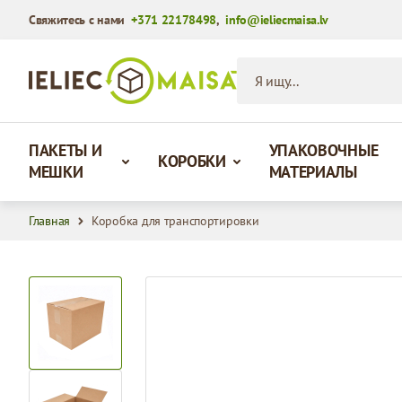
Свяжитесь с нами
+371 22178498
,
info@ieliecmaisa.lv
Перейти к содержимому
Я ищу...
ПАКЕТЫ И
УПАКОВОЧНЫЕ
КОРОБКИ
МЕШКИ
МАТЕРИАЛЫ
Главная
Коробка для транспортировки
View larger image
View larger image