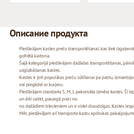
Описание продукта
Piedāvājam kastes preču transportēšanai, kas tiek izgatav
gofrētā kartona.
Šajā kategorijā piedāvājam dažādas transportēšanas, pārvā
uzglabāšanas kastes.
Kastes ir ļoti populāras preču sūtīšanai pa pastu, izmant
vai piegādei ar kurjeru.
Piedāvājam standarta S, M, L pakomāta izmēra kastes. Šī iepa
un ērti salikt, pasargā preci no
no dažādiem triecieniem un ir videi draudzīgas. Kastes iesp
Mēs piedāvājam arī transporta kastu apdrukas pakalpojumu