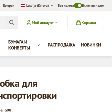
Галерея
Latvija (Krievu)
Без налога
Toggle VAT Mode Swit
Включая налог
Мой аккаунт
Корзина
БУМАГА И
РАСПРОДАЖА
НОВИНКИ
КОНВЕРТЫ
обка для
нспортировки
ра:
G08