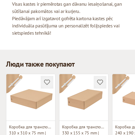
Visas kastes ir piemērotas gan dāvanu iesaiņošanai, gan
sūtīšanai pakomātos vai ar kurjeru.
Piedāvājam arī izgatavot gofrēta kartona kastes pēc
individuāla pasūtījuma un personalizēt folijspiedes vai
sietspiedes tehnikā!
Люди также покупают
Коробка для транспортировки
Коробка для транспортировки
310 x 310 x 75 mm |
330 x 155 x 75 mm |
240 x 190 