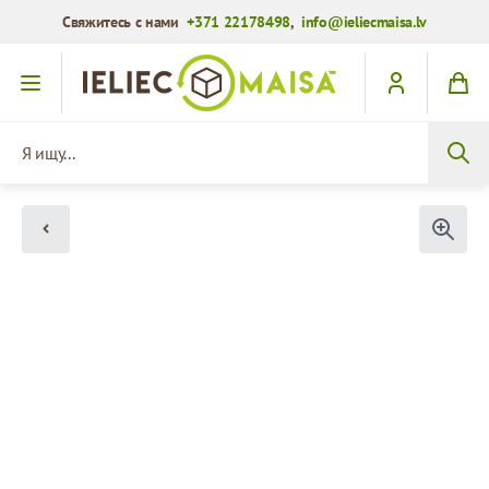
Свяжитесь с нами
+371 22178498
,
info@ieliecmaisa.lv
Перейти к содержимому
Я ищу...