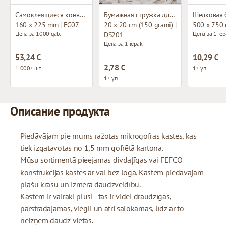
Самоклеящиеся конверты
Бумажная стружка для декорирования
Шелковая 
160 x 225 mm | FG07
20 x 20 cm (150 grami) |
500 x 750
Цена за 1000 gab.
Цена за 1 iep
DS201
Цена за 1 iepak.
53,24 €
10,29 €
2,78 €
1 000+ шт.
1+ уп.
1+ уп.
Описание продукта
Piedāvājam pie mums ražotas mikrogofras kastes, kas
tiek izgatavotas no 1,5 mm gofrētā kartona.
Mūsu sortimentā pieejamas divdaļīgas vai FEFCO
konstrukcijas kastes ar vai bez loga. Kastēm piedāvājam
plašu krāsu un izmēra daudzveidību.
Kastēm ir vairāki plusi - tās ir videi draudzīgas,
pārstrādājamas, viegli un ātri salokāmas, līdz ar to
neizņem daudz vietas.