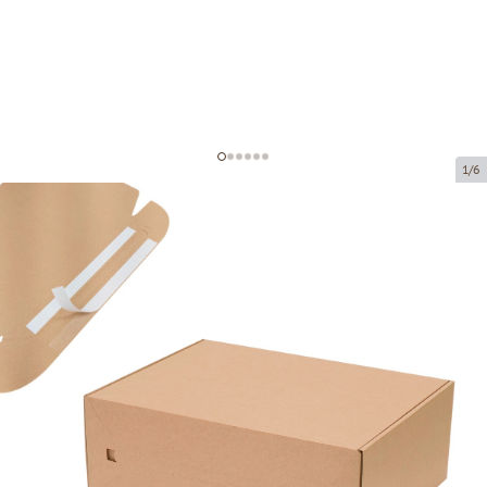
1/6
Коробка для транспортировки
Код товара:
G13
Размер:
320 x 250 x 120 mm
Материал:
коричневая микрогофра
Толщина:
1.5 mm
Товар нельзя получить в пункте выдачи.