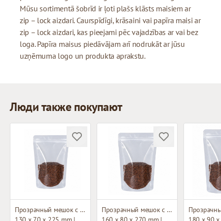
Mūsu sortimentā šobrīd ir ļoti plašs klāsts maisiem ar
zip – lock aizdari. Caurspīdīgi, krāsaini vai papīra maisi ar
zip – lock aizdari, kas pieejami pēc vajadzības ar vai bez
loga. Papīra maisus piedāvājam arī nodrukāt ar jūsu
uzņēmuma logo un produkta aprakstu.
Люди также покупают
Прозрачный мешок с застежкой зип-лок
Прозрачный мешок с застежкой зип-лок
130 x 70 x 225 mm |
160 x 80 x 270 mm |
180 x 90 x