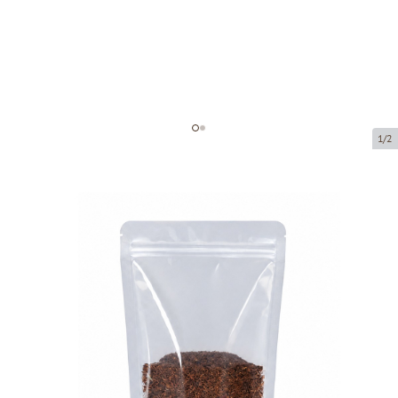
1/2
Прозрачный мешок с застежкой
зип-лок
Код товара:
72110
Размер:
110 x 65 x 185 mm
Материал:
Pet12/Pe110
Tовар можно получить в пункте выдачи.