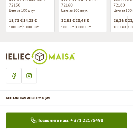
72130
72160
72180
Цена за 100 штук
Цена за 100 штук
Цена за 100
15,73 €
14,28 €
22,51 €
20,45 €
26,26 €
23
100+ шт.
1 000+ шт.
100+ шт.
1 000+ шт.
100+ шт.
1 0
КОНТАКТНАЯ ИНФОРМАЦИЯ
Позвоните нам: + 371 22178498