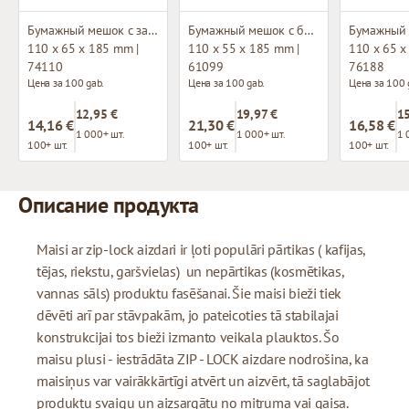
Бумажный мешок с застежкой зип-лок
Бумажный мешок с боковым окном и застежкой зип-лок
110 x 65 x 185 mm |
110 x 55 x 185 mm |
110 x 65 x
74110
61099
76188
Цена за 100 gab.
Цена за 100 gab.
Цена за 100 
12,95 €
19,97 €
15
14,16 €
21,30 €
16,58 €
1 000+ шт.
1 000+ шт.
1 
100+ шт.
100+ шт.
100+ шт.
Описание продукта
Maisi ar zip-lock aizdari ir ļoti populāri pārtikas ( kafijas,
tējas, riekstu, garšvielas) un nepārtikas (kosmētikas,
vannas sāls) produktu fasēšanai. Šie maisi bieži tiek
dēvēti arī par stāvpakām, jo pateicoties tā stabilajai
konstrukcijai tos bieži izmanto veikala plauktos. Šo
maisu plusi - iestrādāta ZIP - LOCK aizdare nodrošina, ka
maisiņus var vairākkārtīgi atvērt un aizvērt, tā saglabājot
produktu svaigu un aizsargātu no mitruma vai gaisa.