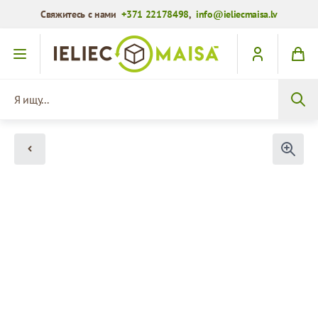
Свяжитесь с нами
+371 22178498
,
info@ieliecmaisa.lv
Перейти к содержимому
Я ищу...