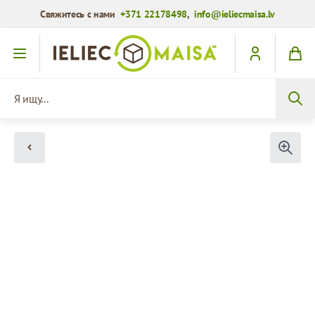
Свяжитесь с нами
+371 22178498
,
info@ieliecmaisa.lv
Перейти к содержимому
Я ищу...