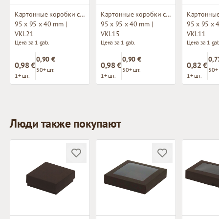
Картонные коробки с окном
Картонные коробки с окном
95 x 95 x 40 mm |
95 x 95 x 40 mm |
95 x 95 x 
VKL21
VKL15
VKL11
Цена за 1 gab.
Цена за 1 gab.
Цена за 1 gab
0,90 €
0,90 €
0,7
0,98 €
0,98 €
0,82 €
50+ шт.
50+ шт.
50+ 
1+ шт.
1+ шт.
1+ шт.
Люди также покупают