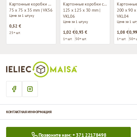
Картонные коробки без окна
Картонные коробки с окном
75 x 75 x 35 mm | VK56
125 x 125 x 30 mm |
200 x 90 x
Цена за 1 штуку
VKL06
VKL04
Цена за 1 штуку
Цена за 1 шт
0,52 €
1,02 €
0,93 €
1,08 €
0,99
25+ шт.
1+ шт.
50+ шт.
1+ шт.
50+ 
КОНТАКТНАЯ ИНФОРМАЦИЯ
Позвоните нам: + 371 22178498