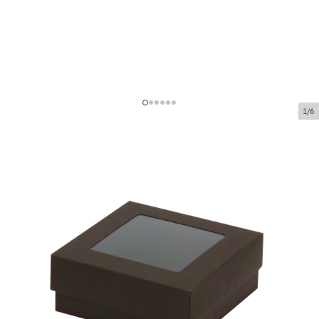
1/6
Картонные коробки с окном
Код товара:
VKL05
Размер:
95 x 95 x 40 mm
Материал:
картон
Толщина:
320 g/m2
Tовар можно получить в пункте выдачи.