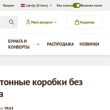
Галерея
Latvija (Krievu)
Без налога
Toggle VAT Mode Swit
Включая налог
Мой аккаунт
Корзина
БУМАГА И
РАСПРОДАЖА
НОВИНКИ
КОНВЕРТЫ
тонные коробки без
а
ра:
VK65