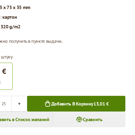
5 x 75 x 35 mm
л:
картон
:
320 g/m2
жно получить в пункте выдачи.
 штуку
 €
.
во
Добавить В Корзину
13,01 €
авить в Список желаний
Сравнить