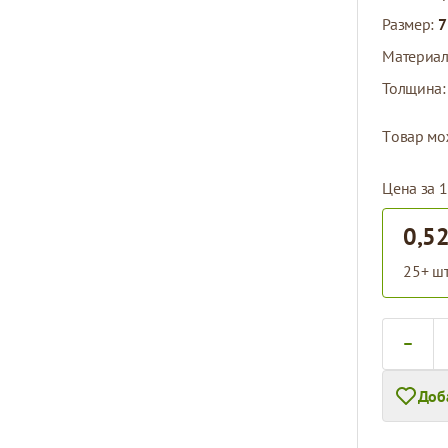
Размер:
7
Материа
Толщина
Tовар мо
Цена за 1
0,52
25+ шт
Количест
Доб