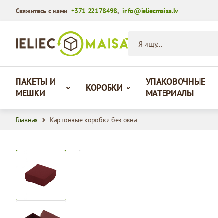
Свяжитесь с нами
+371 22178498
,
info@ieliecmaisa.lv
Перейти к содержимому
Я ищу...
ПАКЕТЫ И
УПАКОВОЧНЫЕ
КОРОБКИ
МЕШКИ
МАТЕРИАЛЫ
Главная
Картонные коробки без окна
View larger image
View larger image