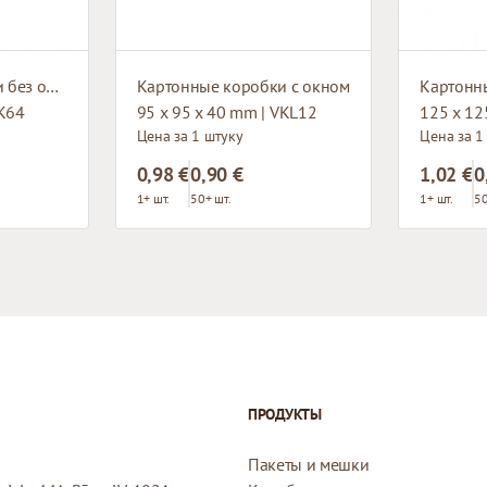
Картонные коробки без окна
Картонные коробки с окном
Картонн
VK64
95 x 95 x 40 mm | VKL12
125 x 12
Цена за 1 штуку
Цена за 1
0,98 €
0,90 €
1,02 €
0
1+ шт.
50+ шт.
1+ шт.
50
ПРОДУКТЫ
Пакеты и мешки