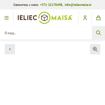
Свяжитесь с нами
+371 22178498
,
info@ieliecmaisa.lv
Перейти к содержимому
Я ищу...