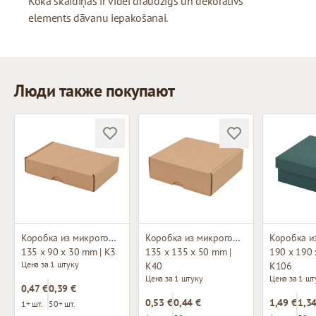
Koka skaidiņas ir videi draudzīgs un dekoratīvs
elements dāvanu iepakošanai.
Люди также покупают
Коробка из микрогофрокартона
Коробка из микрогофрокартона
135 x 90 x 30 mm | K3
135 x 135 x 50 mm |
190 x 190 
Цена за 1 штуку
K40
K106
Цена за 1 штуку
Цена за 1 шт
0,47 €
0,39 €
0,53 €
0,44 €
1,49 €
1,34
1+ шт.
50+ шт.