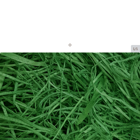
1/1
Стружка для декорирования
Код товара:
DS004
Размер:
25 x 35 cm
Tовар можно получить в пункте выдачи.
Цена за 1 упаковку
5,08 €