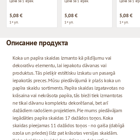
Цена за 1 iepak.
Цена за 1 iepak.
Цена за 1 iep
5,08 €
5,08 €
5,08 €
1+ уп.
1+ уп.
1+ уп.
Описание продукта
Koka un papīra skaidas izmanto kā pildījumu vai
dekoratīvu elementu, lai iepakotu dāvanas vai
produktus. Tās piešķir estētisku izskatu un pasargā
iepakotās preces. Mūsu piedāvājumā ir plašs koka un
papīra skaidu sortiments. Papīra skaidas izgatavotas no
krāsaina vai nekrāsota papīra, tās bieži tiek izmantotas
ne tikai dāvanu komplektu dekorēšanai, bet arī
dažādiem radošiem projektiem. Pie mums piedāvājam
iegādāties papīra skaidas 17 dažādos toņos. Koka
skaidas pieejamas 11 dažādos toņos - no gaiša (dabīgā
ozola un priedes) līdz pat krāsotas versijas skaidām.