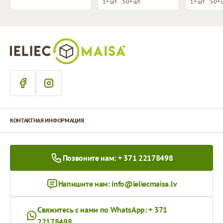
1+ шт.
50+ шт.
1+ шт.
50+ 
КОНТАКТНАЯ ИНФОРМАЦИЯ
Позвоните нам: + 371 22178498
Напишите нам:
info@ieliecmaisa.lv
Свяжитесь с нами по WhatsApp: + 371
22178498