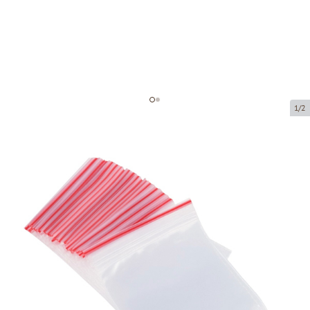
1/2
Мешок минигрип
Код товара:
M0018
Размер:
200 x 300 mm
Материал:
PE
Толщина:
40 µ
Tовар можно получить в пункте выдачи.