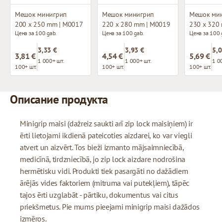
Мешок минигрип
Мешок минигрип
Мешок ми
200 x 250 mm | M0017
220 x 280 mm | M0019
230 x 320
Цена за 100 gab.
Цена за 100 gab.
Цена за 100 
3,33 €
3,93 €
5,0
3,81 €
4,54 €
5,69 €
1 000+ шт.
1 000+ шт.
1 0
100+ шт.
100+ шт.
100+ шт.
Описание продукта
Minigrip maisi (dažreiz saukti arī zip lock maisiņiem) ir
ērti lietojami ikdienā pateicoties aizdarei, ko var viegli
atvert un aizvērt. Tos bieži izmanto mājsaimniecībā,
medicīnā, tirdzniecībā, jo zip lock aizdare nodrošina
hermētisku vidi. Produkti tiek pasargāti no dažādiem
ārējās vides faktoriem (mitruma vai putekļiem), tāpēc
tajos ērti uzglabāt - pārtiku, dokumentus vai citus
priekšmetus. Pie mums pieejami minigrip maisi dažādos
izmēros.