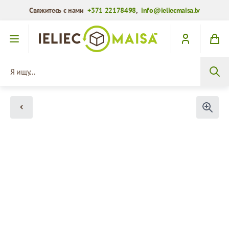
Свяжитесь с нами
+371 22178498
,
info@ieliecmaisa.lv
Перейти к содержимому
Я ищу...