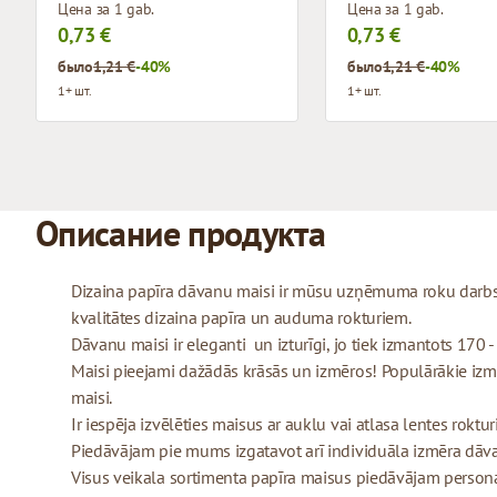
Цена за 1 gab.
Цена за 1 gab.
0,73 €
0,73 €
было
1,21 €
-40%
было
1,21 €
-40%
1+ шт.
1+ шт.
Описание продукта
Dizaina papīra dāvanu maisi ir mūsu uzņēmuma roku darbs,
kvalitātes dizaina papīra un auduma rokturiem.
Dāvanu maisi ir eleganti un izturīgi, jo tiek izmantots 170 
Maisi pieejami dažādās krāsās un izmēros! Populārākie izmēr
maisi.
Ir iespēja izvēlēties maisus ar auklu vai atlasa lentes roktu
Piedāvājam pie mums izgatavot arī individuāla izmēra dāv
Visus veikala sortimenta papīra maisus piedāvājam personal