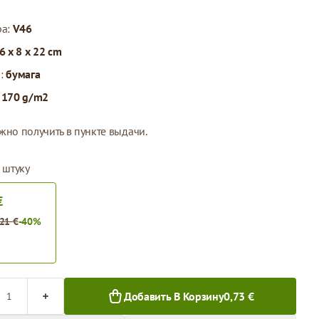
ра:
V46
6 x 8 x 22 cm
л:
бумага
:
170 g/m2
жно получить в пункте выдачи.
 штуку
€
,21 €
-40%
во
Добавить В Корзину
0,73 €