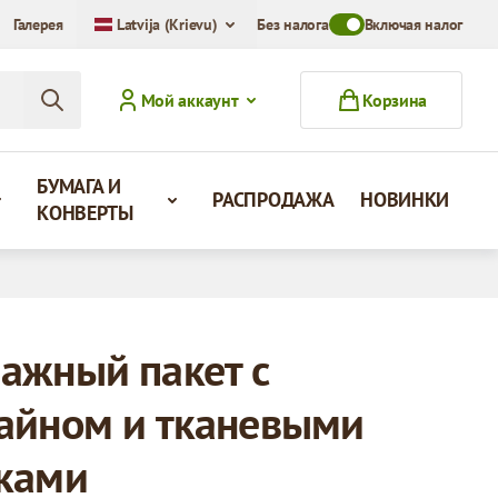
Галерея
Latvija (Krievu)
Без налога
Toggle VAT Mode Swit
Включая налог
Мой аккаунт
Корзина
БУМАГА И
РАСПРОДАЖА
НОВИНКИ
КОНВЕРТЫ
ажный пакет с
айном и тканевыми
ками