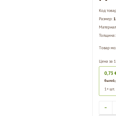
Код това
Размер:
1
Материа
Толщина
Tовар мо
Цена за 1
0,73 
было
1
1+ шт.
Количест