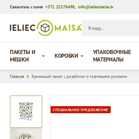
Свяжитесь с нами
+371 22178498
,
info@ieliecmaisa.lv
Перейти к содержимому
Я ищу...
ПАКЕТЫ И
УПАКОВОЧНЫЕ
КОРОБКИ
МЕШКИ
МАТЕРИАЛЫ
Главная
Бумажный пакет с дизайном и тканевыми ручками
View larger image
СПЕЦИАЛЬНОЕ ПРЕДЛОЖЕНИЕ
View larger image