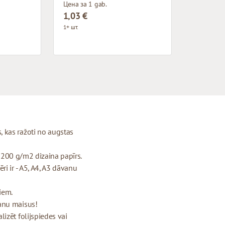
Цена за 1 gab.
1,03 €
1+ шт.
 kas ražoti no augstas
- 200 g/m2 dizaina papīrs.
i ir - A5, A4, A3 dāvanu
riem.
anu maisus!
izēt folijspiedes vai