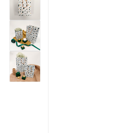
View larger image
View larger image