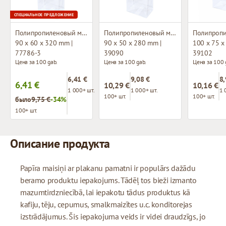
СПЕЦИАЛЬНОЕ ПРЕДЛОЖЕНИЕ
Полипропиленовый мешок с плоским дном
Полипропиленовый мешок с плоским дном
90 x 60 x 320 mm |
90 x 50 x 280 mm |
100 x 75 x
77786-3
39090
39102
Цена за 100 gab.
Цена за 100 gab.
Цена за 100 
6,41 €
9,08 €
8,
6,41 €
10,29 €
10,16 €
1 000+ шт.
1 000+ шт.
1 
100+ шт.
100+ шт.
было
9,75 €
-34%
100+ шт.
Описание продукта
Papīra maisiņi ar plakanu pamatni ir populārs dažādu
beramo produktu iepakojums. Tādēļ tos bieži izmanto
mazumtirdzniecībā, lai iepakotu tādus produktus kā
kafiju, tēju, cepumus, smalkmaizītes u.c. konditorejas
izstrādājumus. Šis iepakojuma veids ir videi draudzīgs, jo