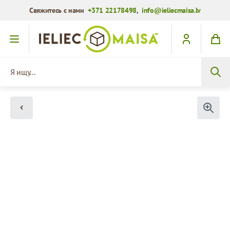
Свяжитесь с нами
+371 22178498
,
info@ieliecmaisa.lv
Перейти к содержимому
Я ищу...