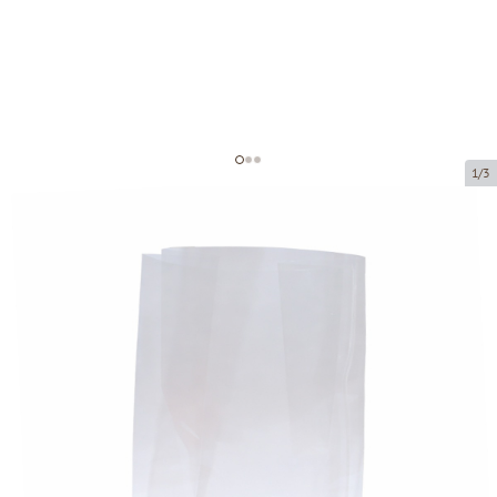
1/3
Полипропиленовый мешок с
плоским дном
Код товара:
39140
Размер:
140 x 80 x 260 mm
Материал:
OPP
Толщина:
40 µ
Tовар можно получить в пункте выдачи.