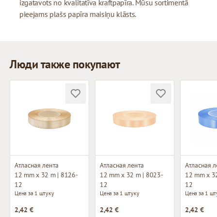
izgatavots no kvalitatīva kraftpapīra. Mūsu sortimentā
pieejams plašs papīra maisiņu klāsts.
Люди также покупают
Атласная лента
Атласная лента
Атласная л
12 mm x 32 m | 8126-
12 mm x 32 m | 8023-
12 mm x 32
12
12
12
Цена за 1 штуку
Цена за 1 штуку
Цена за 1 шт
2,42 €
2,42 €
2,42 €