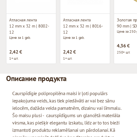
Атласная лента
Атласная лента
Золотая п
12 mm x 32 m | 8002-
12 mm x 32 m | 8016-
90 mm | S
Цена за 250 
12
12
Цена за 1 gab.
Цена за 1 gab.
4,36 €
2,42 €
2,42 €
250+ шт.
1+ шт.
1+ шт.
Описание продукта
Caurspīdīgie polipropilēna maisi ir ļoti populārs
iepakojuma veids, kas tiek piedāvāti ar vai bez sānu
ielocēm, dažāda veida pamatnēm, dizainu vai līmmalu.
Šo maisu plusi - caurspīdīgums un glancētā materiāla
virsma, kas piešķir elegantu izskatu, līdz ar to tos bieži
izmantoti produktu reklamēšanai un pārdošanai. Kā