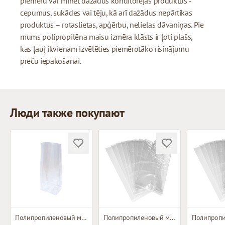
piemēru var minēt dažādus konditorejas produktus -
cepumus, sukādes vai tēju, kā arī dažādus nepārtikas
produktus – rotaslietas, apģērbu, nelielas dāvaniņas. Pie
mums polipropilēna maisu izmēra klāsts ir ļoti plašs,
kas ļauj ikvienam izvēlēties piemērotāko risinājumu
preču iepakošanai.
Люди также покупают
Полипропиленовый мешок с плоским дном
Полипропиленовый мешок без складки