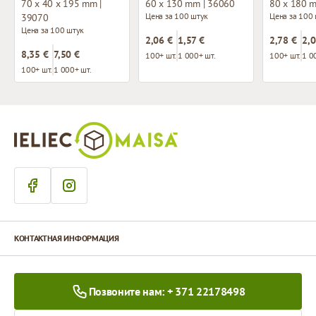
70 x 40 x 195 mm |
60 x 130 mm | 36060
80 x 180 
Цена за 100 штук
Цена за 100
39070
Цена за 100 штук
2,06 €
1,57 €
2,78 €
2,0
8,35 €
7,50 €
100+ шт.
1 000+ шт.
100+ шт.
1 0
100+ шт.
1 000+ шт.
КОНТАКТНАЯ ИНФОРМАЦИЯ
Позвоните нам: + 371 22178498