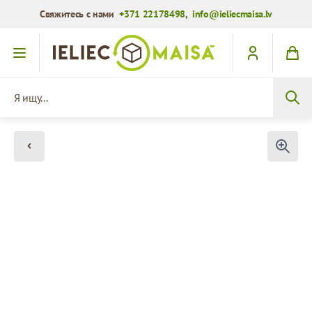
Свяжитесь с нами
+371 22178498
,
info@ieliecmaisa.lv
Перейти к содержимому
Я ищу...