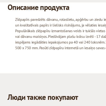
Описание продукта
Zīdpapīrs paredzēts dāvanu, rotaslietu, apģērbu un ziedu 
un kvalitatīvais papīrs ir lielisks risinājums, ja vēlaties ie
Populārākais zīdpapīru izmantošanas veids ir tukšās vietas
vai dāvanu maisiņos. Piedāvājam plašu krāsu izvēli - 17 daž
iespējams iegādāties iepakojumos pa 40 vai 240 loksnēm. V
500 x 750 mm. Pasūti zīdpapīru internetā un iesaiņo savas
Люди также покупают