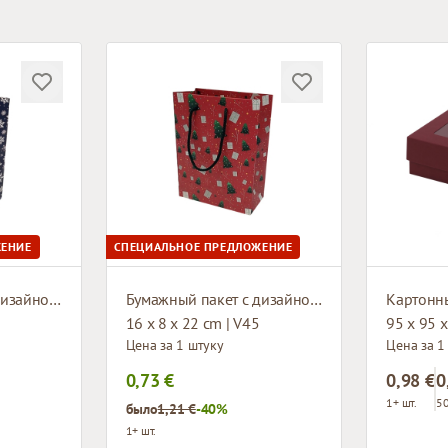
ЖЕНИЕ
СПЕЦИАЛЬНОЕ ПРЕДЛОЖЕНИЕ
Бумажный пакет с дизайном и тканевыми ручками
Бумажный пакет с дизайном и тканевыми ручками
Картонн
16 x 8 x 22 cm | V45
95 x 95 
Цена за 1 штуку
Цена за 1
0,73 €
0,98 €
0
1+ шт.
50
было
1,21 €
-40%
1+ шт.