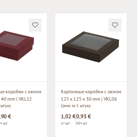
ые коробки с окном
Картонные коробки с окном
x 40 mm | VKL12
125 x 125 x 30 mm | VKL06
 штуку
Цена за 1 штуку
,90 €
1,02 €
0,93 €
+ шт.
1+ шт.
50+ шт.