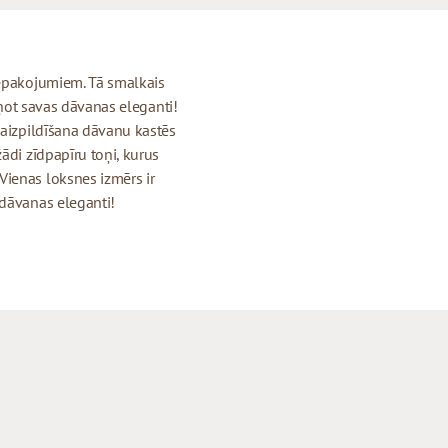
iepakojumiem. Tā smalkais
saiņot savas dāvanas eleganti!
 aizpildīšana dāvanu kastēs
ādi zīdpapīru toņi, kurus
ienas loksnes izmērs ir
 dāvanas eleganti!