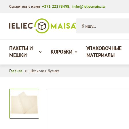
Свяжитесь с нами
+371 22178498
,
info@ieliecmaisa.lv
Перейти к содержимому
Я ищу...
ПАКЕТЫ И
УПАКОВОЧНЫЕ
КОРОБКИ
МЕШКИ
МАТЕРИАЛЫ
Главная
Шелковая бумага
View larger image