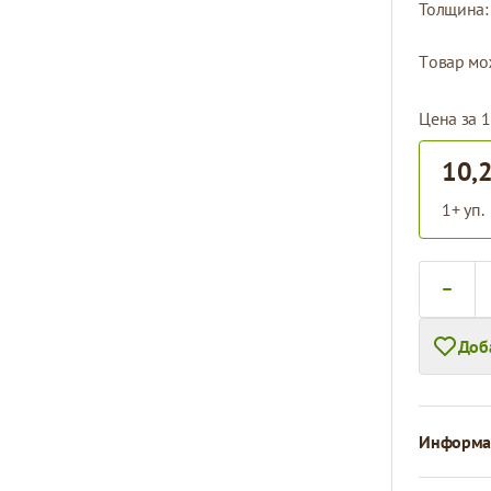
Толщина
Tовар мо
Цена за 1
10,
1+ уп.
Количест
Доб
Информац