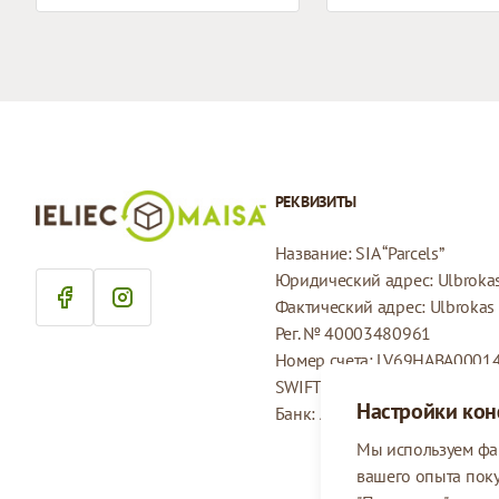
РЕКВИЗИТЫ
Название: SIA “Parcels”
Юридический адрес: Ulbrokas 
Фактический адрес: Ulbrokas i
Рег. № 40003480961
Номер счета: LV69HABA0001
SWIFT: HABALV22
Настройки ко
Банк: AS Swedbank
Мы используем фа
вашего опыта пок