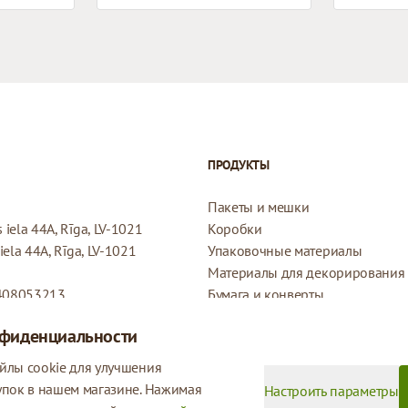
ПРОДУКТЫ
Пакеты и мешки
iela 44A, Rīga, LV-1021
Коробки
ela 44A, Rīga, LV-1021
Упаковочные материалы
Материалы для декорирования
408053213
Бумага и конверты
Конверты
нфиденциальности
Подарочные бирки
Политика возврата
йлы cookie для улучшения
Политика конфиденциальности
упок в нашем магазине. Нажимая
Настроить параметры