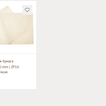
я бумага
0 mm | ZP16
iepak.