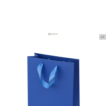
1/5
Синие бумажные пакеты с
ручками из атласной ленты
Код товара:
V04-L
Размер:
23 x 10 x 33 cm
Материал:
бумага
Толщина:
200 g/m2
Tовар можно получить в пункте выдачи.