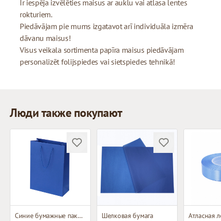
Ir iespēja izvēlēties maisus ar auklu vai atlasa lentes
rokturiem.
Piedāvājam pie mums izgatavot arī individuāla izmēra
dāvanu maisus!
Visus veikala sortimenta papīra maisus piedāvājam
personalizēt folijspiedes vai sietspiedes tehnikā!
Люди также покупают
Синие бумажные пакеты с тканевыми ручками
Шелковая бумага
Атласная л