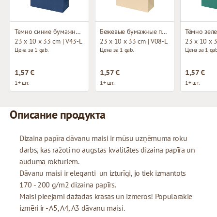
Темно синие бумажные пакеты с ручками из атласной ленты
Бежевые бумажные пакеты с ручками из атласной ленты
23 x 10 x 33 cm | V43-L
23 x 10 x 33 cm | V08-L
23 x 10 x 
Цена за 1 gab.
Цена за 1 gab.
Цена за 1 gab
1,57 €
1,57 €
1,57 €
1+ шт.
1+ шт.
1+ шт.
Описание продукта
Dizaina papīra dāvanu maisi ir mūsu uzņēmuma roku
darbs, kas ražoti no augstas kvalitātes dizaina papīra un
auduma rokturiem.
Dāvanu maisi ir eleganti un izturīgi, jo tiek izmantots
170 - 200 g/m2 dizaina papīrs.
Maisi pieejami dažādās krāsās un izmēros! Populārākie
izmēri ir - A5, A4, A3 dāvanu maisi.