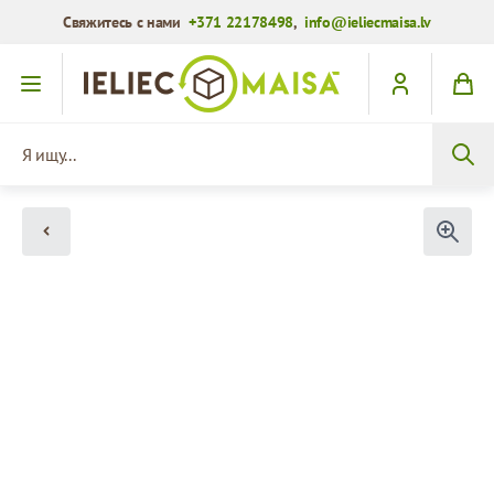
Свяжитесь с нами
+371 22178498
,
info@ieliecmaisa.lv
Перейти к содержимому
Я ищу...