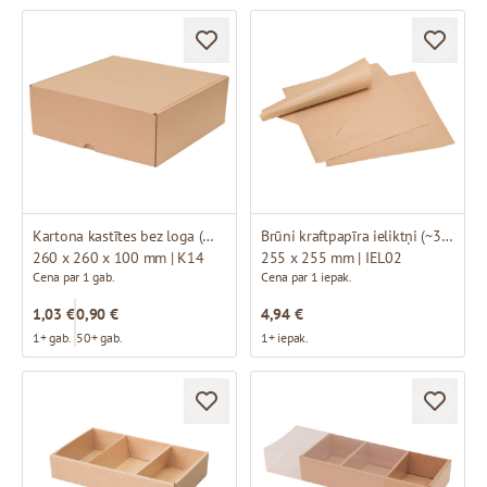
Kartona kastītes bez loga (mikrogofras)
Brūni kraftpapīra ieliktņi (~340 loksnes)
260 x 260 x 100 mm | K14
255 x 255 mm | IEL02
Cena par 1 gab.
Cena par 1 iepak.
1,03 €
0,90 €
4,94 €
1+ gab.
50+ gab.
1+ iepak.