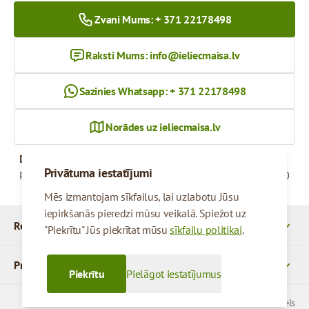
Zvani Mums: + 371 22178498
Raksti Mums:
info@ieliecmaisa.lv
Sazinies Whatsapp: + 371 22178498
Norādes uz ieliecmaisa.lv
Darba Laiks
Privātuma iestatījumi
Pirmdiena - Piektdiena
09:00 - 17:00
Mēs izmantojam sīkfailus, lai uzlabotu Jūsu
iepirkšanās pieredzi mūsu veikalā. Spiežot uz
Rekvizīti
"Piekrītu" Jūs piekrītat mūsu
sīkfailu politikai
.
Produkti
Piekrītu
Pielāgot iestatījumus
© 2026 SIA Parcels