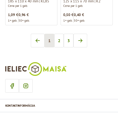
185 x 110 x 40 mm | KL85
125 x 115 x 70 mm | K2
Cena par 1 gab.
Cena par 1 gab.
1,09 €
0,96 €
0,50 €
0,40 €
1+ gab.
50+ gab.
1+ gab.
50+ gab.
1
2
3
Jūs pašlaik lasāt lapu
Lapa
Lapa
KONTAKTINFORMĀCIJA