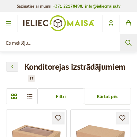
Sazināties ar mums
+371 22178498
,
info@ieliecmaisa.lv
Iet uz saturu
Es meklēju...
Konditorejas izstrādājumiem
37
Filtri
Kārtot pēc