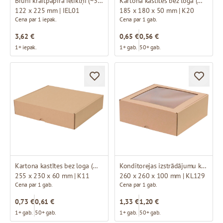
Brūni kraftpapīra ieliktņi (~340 loksnes)
Kartona kastītes bez loga (mikrogofras)
122 x 225 mm | IEL01
185 x 180 x 50 mm | K20
Cena par 1 iepak.
Cena par 1 gab.
3,62 €
0,65 €
0,56 €
1+ iepak.
1+ gab.
50+ gab.
Kartona kastītes bez loga (mikrogofras)
Konditorejas izstrādājumu kastītes ar logu (mikrogofras)
255 x 230 x 60 mm | K11
260 x 260 x 100 mm | KL129
Cena par 1 gab.
Cena par 1 gab.
0,73 €
0,61 €
1,33 €
1,20 €
1+ gab.
50+ gab.
1+ gab.
50+ gab.