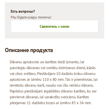
Есть вопросы?
Мы будем рады помочь!
Свяжитесь с нами
Описание продукта
Dāvanu aploksnes un kartītes bieži izmanto, lai
pasniegtu dāvanas vai sveiktu dzimšanas dienā, kāzās
vai citos svētkos. Piedāvājam 10 dažādu krāsu dāvanu
aploksnes ar izmēru 110 x 80 mm. Tās ir piemērotas, lai
ievietotu dāvanu karti, naudu vai citu nelielu dāvanu.
Papildus piedāvājam iegādāties dāvanu kartītes, ko var
pievienot dāvanai, lai uzrakstītu sveicienu. Kartītes
pieejamas 11 dažādos toņos ar izmēru 85 x 54 mm.