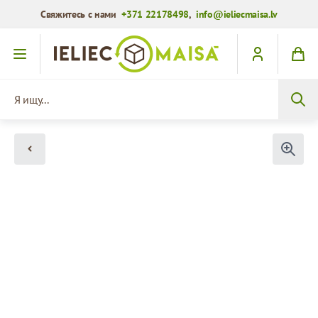
Свяжитесь с нами
+371 22178498
,
info@ieliecmaisa.lv
Перейти к содержимому
Я ищу...