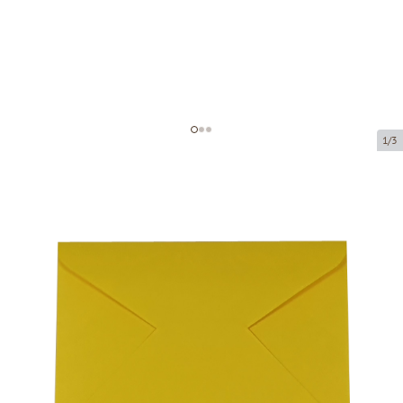
1/3
Конверт с карточкой
Код товара:
AP05
Размер:
110 x 80 mm
Толщина:
170 g/m2
Tовар можно получить в пункте выдачи.
Цена за 1 штуку