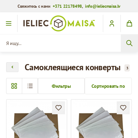
Свяжитесь с нами
+371 22178498
,
info@ieliecmaisa.lv
Перейти к содержимому
Я ищу...
Самоклеящиеся конверты
3
Фильтры
Сортировать по